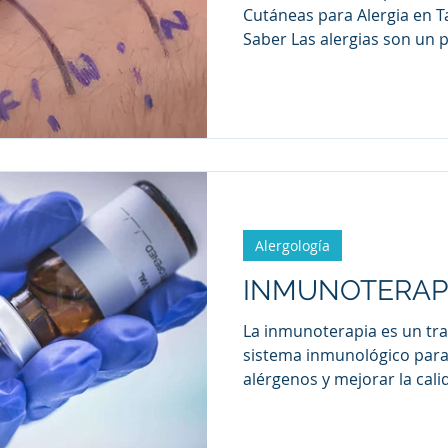
Cutáneas para Alergia en 
Saber Las alergias son un
cionistas
Cardiólogos ecocardiografist
que afecta a personas de t
Tampico, Tamaulipas. Diagn
alergias es esencial para un
ico
Cirujanos generales en Tampico
pruebas cutáneas son una 
confiables utilizadas por lo
explora en qué consisten 
realizan y dónde pu
Alergología
INMUNOTERAPI
La inmunoterapia es un tra
sistema inmunológico para 
alérgenos y mejorar la cali