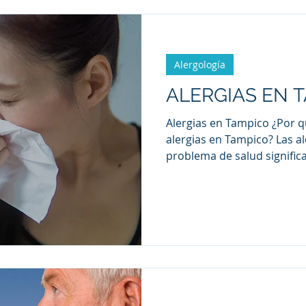
diagnóstico y tratamiento 
contamos todo lo que neces
opciones disponibles en la 
Alergología
ALERGIAS EN 
Alergias en Tampico ¿Por 
alergias en Tampico? Las a
problema de salud signific
Tamaulipas, debido a una 
ambientales, climáticos y 
exposición a diversos alér
contribuyen a la alta inci
como la rinitis alérgica y e
continuación, analizamos l
este fenómeno y las estrat