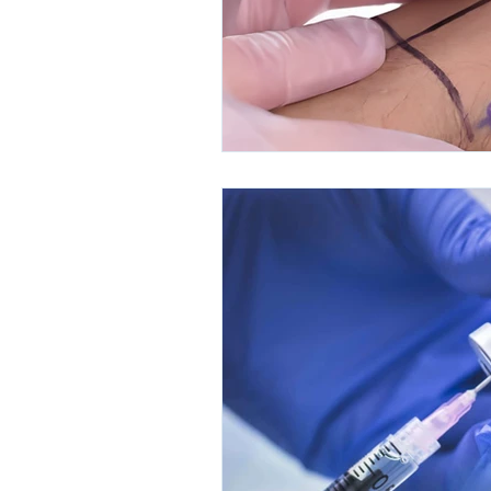
Cardiólogos interven
Alergólogos en Tamp