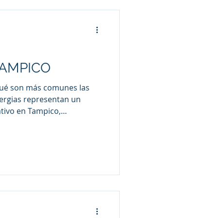
adecuado. Aquí te
itas saber sobre las
ciudad. Servic
TAMPICO
qué son más comunes las
lergias representan un
ativo en Tampico,
combinación de factores
sociales que incrementan la
genos. Estas condiciones
dencia de enfermedades
l asma bronquial. A
as principales causas de
egias efec