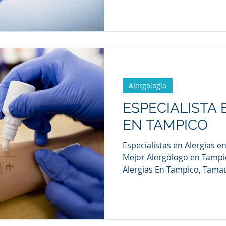
Alergología
ESPECIALISTA 
EN TAMPICO
Especialistas en Alergias 
Mejor Alergólogo en Tampi
Alergias En Tampico, Tamaul
problema común que afect
adultos. Desde rinitis alérg
alimentarias y respiratori
con un especialista en alerg