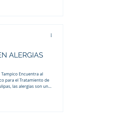
EN ALERGIAS
en Tampico Encuentra al
co para el Tratamiento de
ipas, las alergias son un
a tanto a niños como a
ica hasta alergias
as, es fundamental contar
ias para recibir el