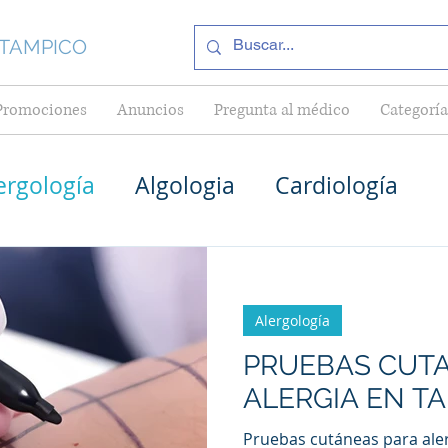
 TAMPICO
Promociones
Anuncios
Pregunta al médico
Categoría
ergología
Algologia
Cardiología
Médico General en Tampico
Pediatría
Alergología
Cardiólogos en Tampico
PRUEBAS CUT
ALERGIA EN T
as en Tampico
Internistas en Tampico
Pruebas cutáneas para ale