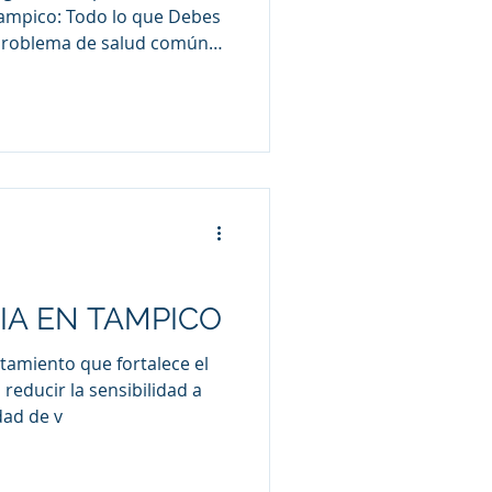
Tampico: Todo lo que Debes
 problema de salud común
as
odas las edades en
osticar con precisión las
 tratamiento efectivo, y las
de las herramientas más
s especialistas. Este artículo
estas pruebas, cómo se
A EN TAMPICO
tamiento que fortalece el
reducir la sensibilidad a
dad de v