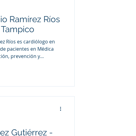
nio Ramírez Ríos
n Tampico
ez Ríos es cardiólogo en
nde pacientes en Médica
ción, prevención y
es cardiovasculares,
terial, enfermedad
ciencia cardíaca y otros
s con el corazón.
ez Gutiérrez -