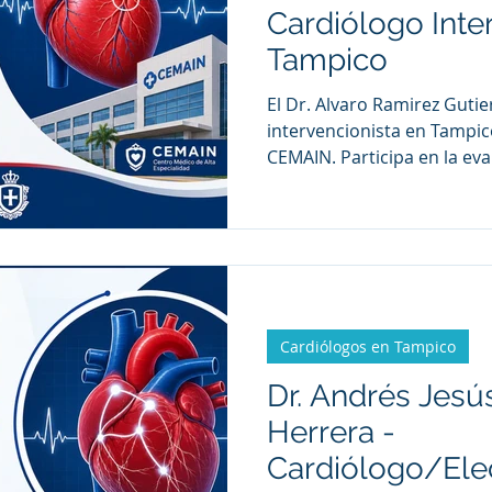
Cardiólogo Inte
Tampico
El Dr. Alvaro Ramirez Gutie
intervencionista en Tampic
CEMAIN. Participa en la eva
tratamiento de enfermedad
incluyendo enfermedad cor
infarto agudo al miocardio
relacionados con el corazó
Cardiólogos en Tampico
Dr. Andrés Jesú
Herrera -
Cardiólogo/Ele