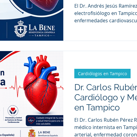
Tampico
El Dr. Andrés Jesús Ramíre
electrofisiólogo en Tampic
enfermedades cardiovascul
cardíaco como fibrilación a
palpitaciones y otros prob
actividad eléctrica del cora
Beneficencia Española (La 
Cardiólogos en Tampico
Dr. Carlos Rubé
Cardiólogo y Mé
en Tampico
El Dr. Carlos Rubén Pérez R
médico internista en Tampi
arterial, enfermedad corona