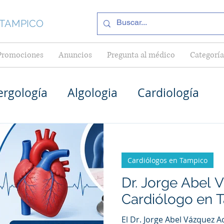
 TAMPICO
Promociones
Anuncios
Pregunta al médico
Categoría
ergología
Algologia
Cardiología
Médico General en Tampico
Pediatría
Cardiólogos en Tampico
Cardiólogos en Tampico
Dr. Jorge Abel 
Cardiólogo en 
as en Tampico
Internistas en Tampico
El Dr. Jorge Abel Vázquez A