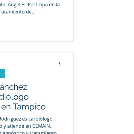
al Ángeles. Participa en la
tratamiento de
as
lares como hipertensión
encia cardíaca y otros
 con la salud del corazón.
s
 Sánchez
rdiólogo
a en Tampico
 Rodríguez es cardiólogo
o y atiende en CEMAIN.
 diagnóstico y tratamiento