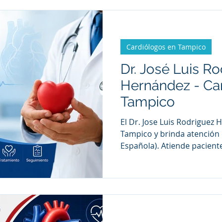
intervencionista.
Cardiólogos en Tampico
Dr. José Luis R
Hernández - Ca
Tampico
El Dr. Jose Luis Rodriguez
Tampico y brinda atención 
Española). Atiende pacient
arritmias, dolor de pecho, i
otros padecimientos cardi
participar en la prevenció
enfermedades del corazón