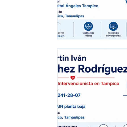
Cardiólogos interven
Alergólogos en Tamp