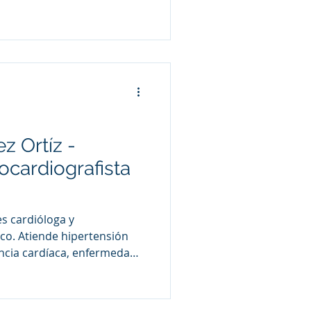
s padecimientos crónicos,
ntegral de la salud
l paciente.
z Ortíz -
ocardiografista
es cardióloga y
co. Atiende hipertensión
iencia cardíaca, enfermedad
s ecocardiográficos para la
alud cardiovascular.