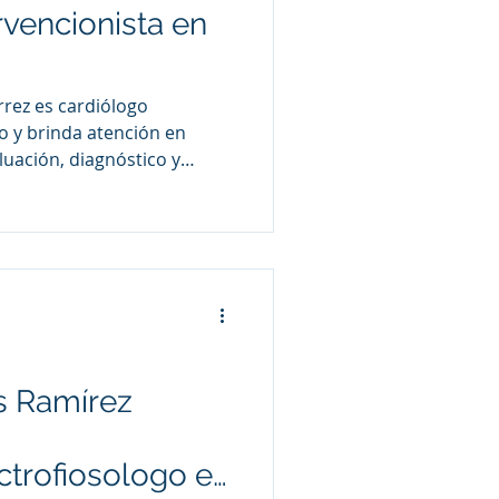
rvencionista en
rrez es cardiólogo
o y brinda atención en
luación, diagnóstico y
es cardiovasculares,
onaria, angina de pecho,
 y otros padecimientos
n.
s Ramírez
ctrofiosologo en