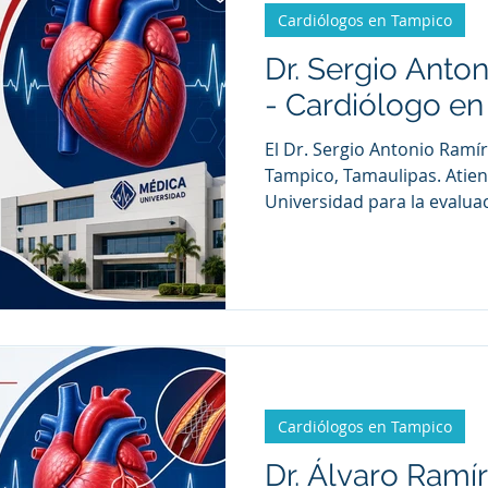
Cardiólogos en Tampico
Dr. Sergio Anto
- Cardiólogo e
El Dr. Sergio Antonio Ramír
Tampico, Tamaulipas. Atie
Universidad para la evalua
tratamiento de enfermedad
incluyendo hipertensión ar
coronaria, arritmias, insufi
padecimientos relacionado
Cardiólogos en Tampico
Dr. Álvaro Ramír