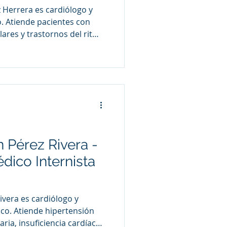
z Herrera es cardiólogo y
o. Atiende pacientes con
ares y trastornos del ritmo
uricular, taquicardias,
lemas relacionados con la
zón. Consulta en la
Bene) de Tampico.
n Pérez Rivera -
dico Internista
ivera es cardiólogo y
co. Atiende hipertensión
ria, insuficiencia cardíaca,