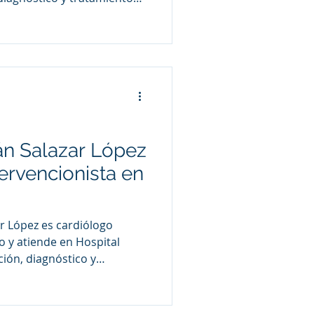
sculares mediante
ados como cateterismo
e cardiología
án Salazar López
ervencionista en
r López es cardiólogo
o y atiende en Hospital
ción, diagnóstico y
es cardiovasculares
especializados como
s técnicas de cardiología