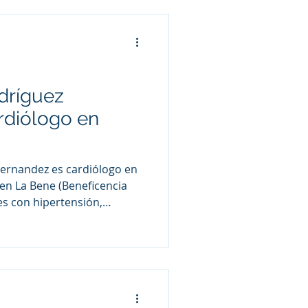
odríguez
rdiólogo en
 Hernandez es cardiólogo en
en La Bene (Beneficencia
es con hipertensión,
nsuficiencia cardíaca y
ovasculares, además de
n y seguimiento de
.