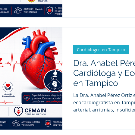
arritmias, diabetes y otro
ofreciendo una evaluación i
cardiovascular y médica de
Cardiólogos en Tampico
Dra. Anabel Pére
Cardióloga y Ec
en Tampico
La Dra. Anabel Pérez Ortíz 
ecocardiografista en Tampi
arterial, arritmias, insufic
coronaria y realiza estudio
evaluación integral de la s