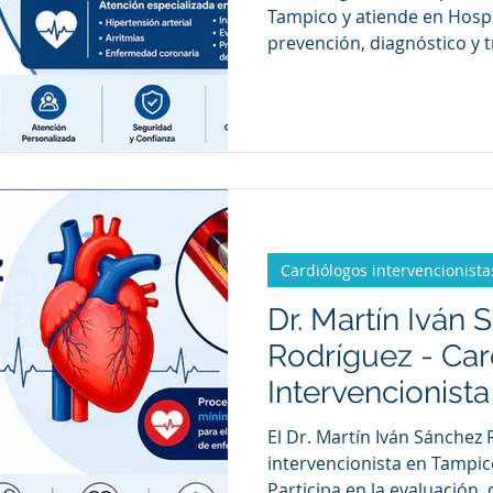
Tampico y atiende en Hospit
prevención, diagnóstico y 
cionistas
Cardiólogos ecocardiografist
enfermedades cardiovascu
arterial, arritmias, insufici
padecimientos relacionados
ico
Cirujanos generales en Tampico
Cardiólogos intervencionista
Dr. Martín Iván
Rodríguez - Ca
Intervencionist
El Dr. Martín Iván Sánchez
intervencionista en Tampic
Participa en la evaluación,