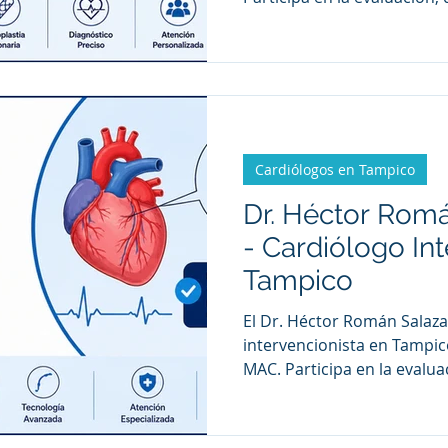
de enfermedades cardiova
procedimientos especializ
cardíaco y otras técnicas d
intervencionista.
Cardiólogos en Tampico
Dr. Héctor Rom
- Cardiólogo Int
Tampico
El Dr. Héctor Román Salaza
intervencionista en Tampic
MAC. Participa en la evalua
tratamiento de enfermedad
mediante procedimientos 
cateterismo cardíaco y otra