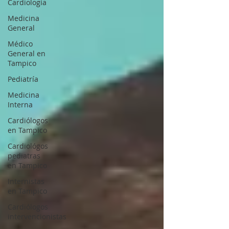
Cardiología
Medicina
General
Médico
General en
Tampico
Pediatría
Medicina
Interna
Cardiólogos
en Tampico
Cardiológos
pediatras
en Tampico
Internistas
en Tampico
Cardiólogos
intervencionistas