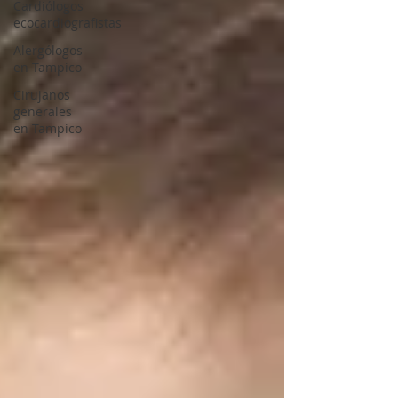
Cardiólogos
ecocardiografistas
Alergólogos
en Tampico
Cirujanos
generales
en Tampico