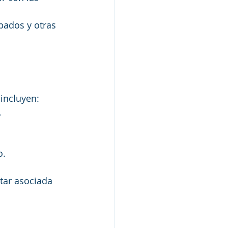
pados y otras 
incluyen:
 
o.
star asociada 