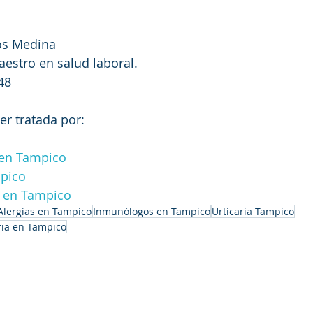
bos Medina
estro en salud laboral.
48
er tratada por:
 en Tampico
mpico
s en Tampico
Alergias en Tampico
Inmunólogos en Tampico
Urticaria Tampico
ria en Tampico