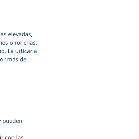
eas elevadas, 
nes o ronchas, 
. La urticaria 
por más de 
 y pueden 
r con las 