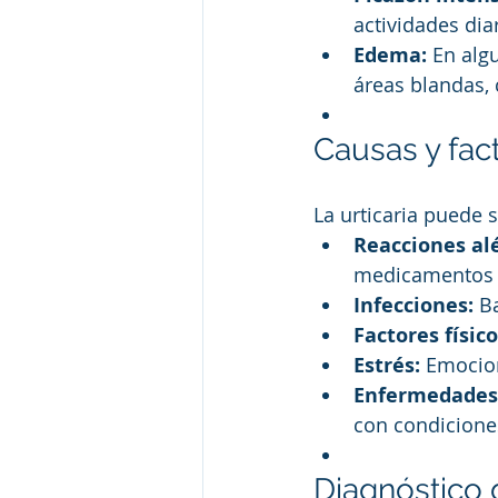
actividades diar
Edema:
 En alg
áreas blandas
Causas y fa
La urticaria puede 
Reacciones alé
medicamentos (a
Infecciones:
 B
Factores físico
Estrés:
 Emocion
Enfermedades
con condicione
Diagnóstico d