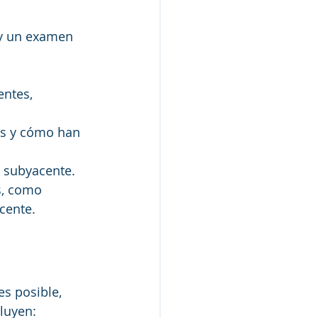
a y un examen 
ntes, 
as y cómo han 
 subyacente.
s, como 
cente.
es posible, 
cluyen: