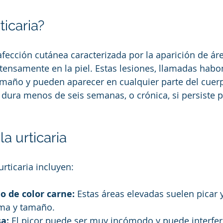
ticaria?
 afección cutánea caracterizada por la aparición de ár
ntensamente en la piel. Estas lesiones, llamadas habo
maño y pueden aparecer en cualquier parte del cuerpo
 dura menos de seis semanas, o crónica, si persiste 
a urticaria
rticaria incluyen:
o de color carne:
 Estas áreas elevadas suelen picar
ma y tamaño.
a:
 El picor puede ser muy incómodo y puede interferi