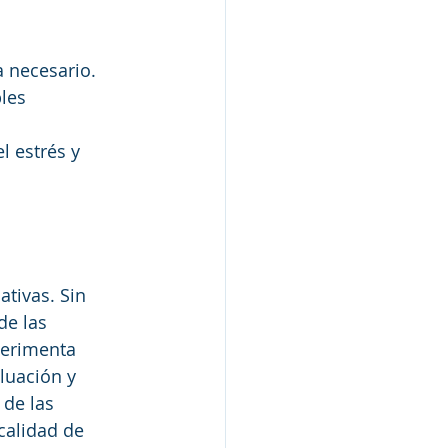
a necesario.
les 
l estrés y 
tivas. Sin 
de las 
perimenta 
luación y 
de las 
calidad de 