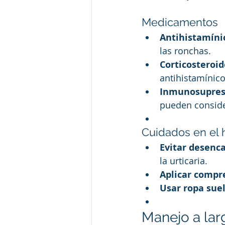
Medicamentos
Antihistamíni
las ronchas.
Corticosteroid
antihistamínico
Inmunosupreso
pueden consid
Cuidados en el 
Evitar desenc
la urticaria.
Aplicar compre
Usar ropa sue
Manejo a larg