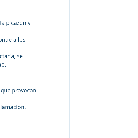
la picazón y 
onde a los 
taria, se 
ab.
es que provocan 
flamación.