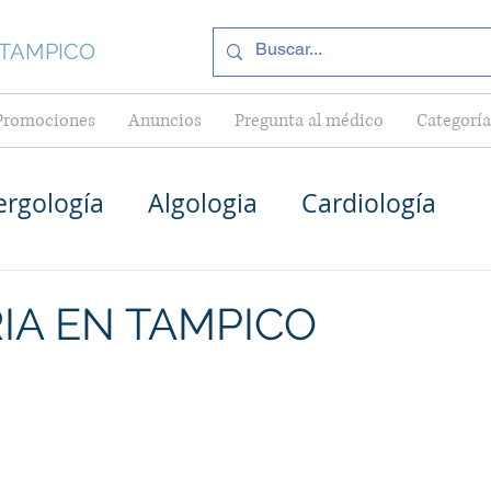
 TAMPICO
Promociones
Anuncios
Pregunta al médico
Categoría
ergología
Algologia
Cardiología
Médico General en Tampico
Pediatría
IA EN TAMPICO
Cardiólogos en Tampico
as en Tampico
Internistas en Tampico