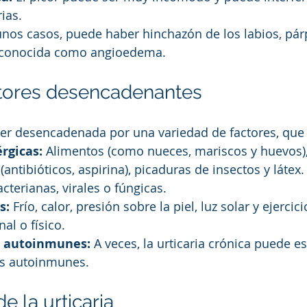
ias.
unos casos, puede haber hinchazón de los labios, pár
, conocida como angioedema.
ctores desencadenantes
ser desencadenada por una variedad de factores, que 
rgicas:
 Alimentos (como nueces, mariscos y huevos),
ntibióticos, aspirina), picaduras de insectos y látex.
acterianas, virales o fúngicas.
s:
 Frío, calor, presión sobre la piel, luz solar y ejercici
al o físico.
 autoinmunes:
 A veces, la urticaria crónica puede e
s autoinmunes.
e la urticaria