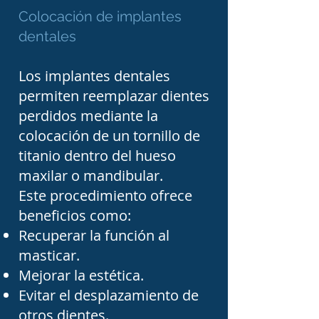
Colocación de implantes
o comprometer la vía 
dentales
aérea. En estos casos, el 
tratamiento oportuno es 
Los implantes dentales
esencial para evitar 
permiten reemplazar dientes
complicaciones graves y 
perdidos mediante la
colocación de un tornillo de
puede incluir drenaje 
titanio dentro del hueso
quirúrgico, extracción del 
maxilar o mandibular.
diente responsable y 
Este procedimiento ofrece
tratamiento antibiótico.

beneficios como:
Recuperar la función al
Los pacientes con labio y 
masticar.
Mejorar la estética.
paladar hendido, 
Evitar el desplazamiento de
malformaciones 
otros dientes.