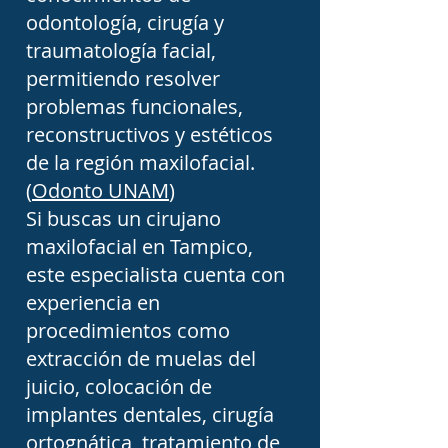
odontología, cirugía y
articulación 
traumatología facial,
temporomandibular 
permitiendo resolver
representan otra causa 
problemas funcionales,
frecuente de consulta. 
reconstructivos y estéticos
Pacientes con dolor 
de la región maxilofacial.
mandibular, dificultad para 
(
Odonto UNAM
)
Si buscas un cirujano
abrir la boca, chasquidos, 
maxilofacial en Tampico,
bloqueo de la mandíbula o 
este especialista cuenta con
molestias al masticar 
experiencia en
pueden requerir 
procedimientos como
valoración por un cirujano 
extracción de muelas del
maxilofacial en Tampico. 
juicio, colocación de
implantes dentales, cirugía
Dependiendo del 
ortognática, tratamiento de