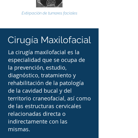
secuelas permanentes 
Extirpación de tumores faciales
que puedan afectar la 
alimentación, el habla o la 
Cirugía Maxilofacial
respiración.

La cirugía maxilofacial es la
Los cirujanos 
especialidad que se ocupa de
la prevención, estudio,
maxilofaciales también 
diagnóstico, tratamiento y
participan en el 
rehabilitación de la patología
tratamiento de 
de la cavidad bucal y del
territorio craneofacial, así como
deformidades 
de las estructuras cervicales
dentofaciales mediante 
relacionadas directa o
cirugía ortognática. Este 
indirectamente con las
mismas.
tipo de procedimiento está 