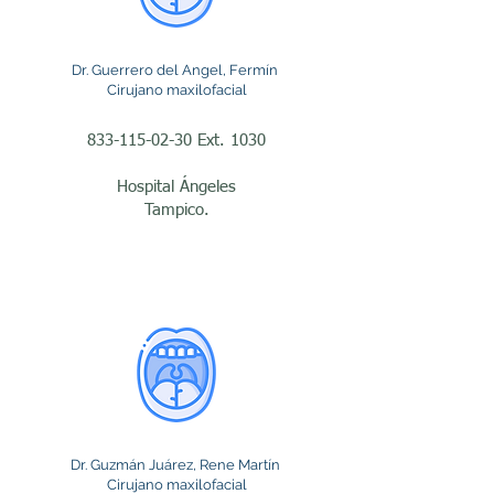
La cirugía maxilofacial 
desempeña un papel 
Dr. Guerrero del Angel, Fermín
Cirujano maxilofacial
fundamental en el 
tratamiento de múltiples 
833-115-02-30
Ext. 1030
padecimientos que 
Hospital Ángeles
afectan tanto la salud 
Tampico.
como la funcionalidad y la 
estética del rostro. Muchas 
personas acuden con un 
cirujano maxilofacial por 
dolor persistente en la 
mandíbula, fracturas 
faciales, infecciones 
Dr. Guzmán Juárez, Rene Martín
Cirujano maxilofacial