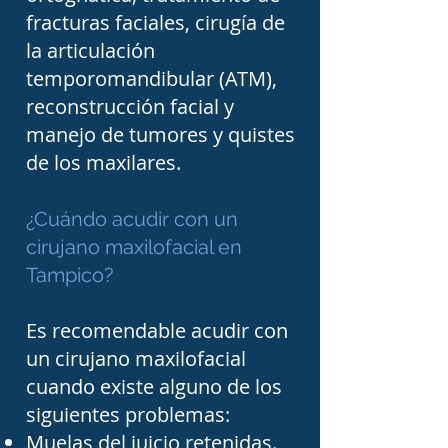
diagnóstico, el tratamiento 
fracturas faciales, cirugía de
puede incluir medidas 
la articulación
conservadoras, 
temporomandibular (ATM),
procedimientos 
reconstrucción facial y
manejo de tumores y quistes
mínimamente invasivos o 
de los maxilares.
cirugía cuando existe daño 
estructural importante.

¿Cuándo acudir con un
cirujano maxilofacial en
La colocación de 
Tampico?
implantes dentales 
Es recomendable acudir con
también forma parte del 
un cirujano maxilofacial
campo de acción de 
cuando existe alguno de los
muchos cirujanos 
siguientes problemas:
maxilofaciales. Cuando un 
Muelas del juicio retenidas.