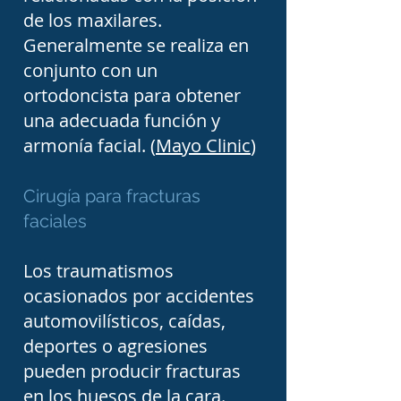
permite establecer un 
de los maxilares.
diagnóstico preciso y 
Generalmente se realiza en
conjunto con un
elaborar un plan de 
ortodoncista para obtener
tratamiento personalizado 
una adecuada función y
para cada paciente.

armonía facial. (
Mayo Clinic
)
En esta sección del 
Cirugía para fracturas
Directorio Médico de 
faciales
Tampico podrás consultar 
Los traumatismos
información sobre 
ocasionados por accidentes
cirujanos maxilofaciales en 
automovilísticos, caídas,
Tampico, Ciudad Madero y 
deportes o agresiones
Altamira, conocer sus 
pueden producir fracturas
en los huesos de la cara.
datos de contacto y 