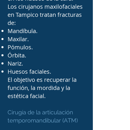
Los cirujanos maxilofaciales
encontrar al especialista 
en Tampico tratan fracturas
adecuado para 
de:
procedimientos 
Mandíbula.
relacionados con cirugía 
Maxilar.
Pómulos.
oral, cirugía de mandíbula, 
Órbita.
extracción de muelas del 
Nariz.
juicio, implantes dentales, 
Huesos faciales.
cirugía ortognática, 
El objetivo es recuperar la
traumatismos faciales, 
función, la mordida y la
enfermedades de la 
estética facial.
articulación 
Cirugía de la articulación
temporomandibular, 
temporomandibular (ATM)
reconstrucción facial y 