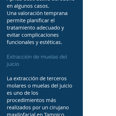
en algunos casos.
implantes.

Una valoración temprana
permite planificar el
Los quistes y tumores de 
tratamiento adecuado y
los maxilares requieren un 
evitar complicaciones
funcionales y estéticas.
diagnóstico preciso y un 
tratamiento oportuno. 
Extracción de muelas del
Aunque muchas lesiones 
juicio
son benignas, algunas 
pueden crecer lentamente 
La extracción de terceros
y provocar destrucción 
molares o muelas del juicio
es uno de los
ósea, desplazamiento de 
procedimientos más
dientes o deformidad 
realizados por un cirujano
facial. El cirujano 
maxilofacial en Tampico.