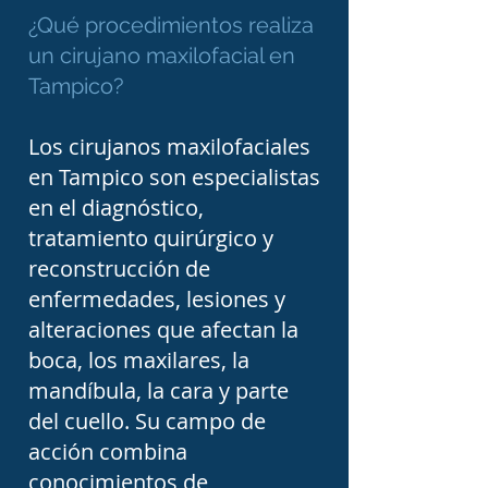
indicado en pacientes 
¿Qué procedimientos realiza
cuya posición de los 
un cirujano maxilofacial en
maxilares ocasiona 
Tampico?
problemas para masticar, 
Los cirujanos maxilofaciales
hablar o respirar, además 
en Tampico son especialistas
de alteraciones estéticas 
en el diagnóstico,
importantes. En estos 
tratamiento quirúrgico y
casos, el cirujano trabaja 
reconstrucción de
de manera coordinada con 
enfermedades, lesiones y
alteraciones que afectan la
el ortodoncista para 
boca, los maxilares, la
obtener un resultado 
mandíbula, la cara y parte
funcional y armónico.

del cuello. Su campo de
acción combina
Las enfermedades de la 
conocimientos de