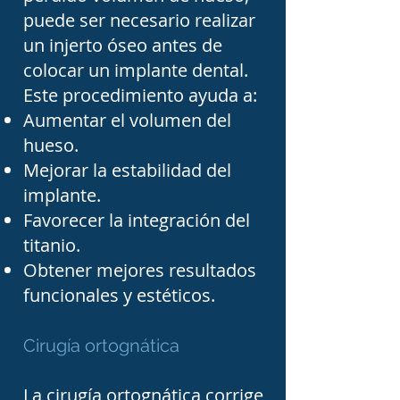
maxilofacial utiliza 
puede ser necesario realizar
un injerto óseo antes de
técnicas cada vez más 
colocar un implante dental.
avanzadas, apoyadas por 
Este procedimiento ayuda a:
estudios de imagen como 
Aumentar el volumen del
tomografía 
hueso.
computarizada, 
Mejorar la estabilidad del
implante.
radiografías panorámicas, 
Favorecer la integración del
escáneres digitales y 
titanio.
planificación quirúrgica 
Obtener mejores resultados
asistida por computadora. 
funcionales y estéticos.
Esto permite realizar 
procedimientos con mayor 
Cirugía ortognática
precisión, reducir 
La cirugía ortognática corrige