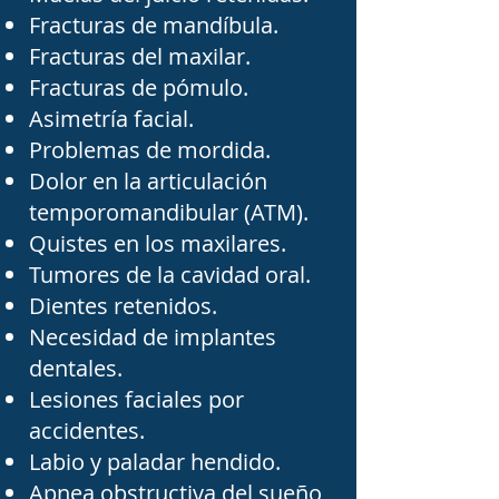
paciente ha perdido uno o 
Fracturas de mandíbula.
Fracturas del maxilar.
varios dientes, los 
Fracturas de pómulo.
implantes ofrecen una 
Asimetría facial.
alternativa segura para 
Problemas de mordida.
recuperar la función 
Dolor en la articulación
masticatoria y mejorar la 
temporomandibular (ATM).
estética. En casos donde 
Quistes en los maxilares.
Tumores de la cavidad oral.
existe pérdida de hueso, el 
Dientes retenidos.
especialista puede realizar 
Necesidad de implantes
injertos óseos o 
dentales.
procedimientos de 
Lesiones faciales por
regeneración que 
accidentes.
permitan posteriormente 
Labio y paladar hendido.
Apnea obstructiva del sueño
la colocación de los 