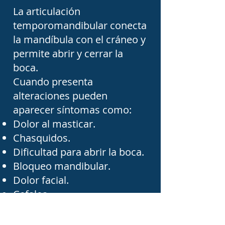
otras patologías del 
La articulación
complejo maxilofacial. 
temporomandibular conecta
Nuestro objetivo es 
la mandíbula con el cráneo y
permite abrir y cerrar la
facilitar la búsqueda de 
boca.
atención médica 
Cuando presenta
especializada para que 
alteraciones pueden
recibas un tratamiento 
aparecer síntomas como:
oportuno, seguro y basado 
Dolor al masticar.
Chasquidos.
en las necesidades 
Dificultad para abrir la boca.
específicas de tu caso.
Bloqueo mandibular.
Dolor facial.
Cefalea.
El cirujano maxilofacial
determina cuándo es