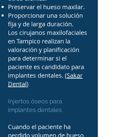
congénitas o secuelas de 
Preservar el hueso maxilar.
enfermedades también 
Proporcionar una solución
pueden requerir atención 
fija y de larga duración.
Los cirujanos maxilofaciales
por parte de un cirujano 
en Tampico realizan la
maxilofacial. Estos 
valoración y planificación
procedimientos suelen 
para determinar si el
realizarse dentro de un 
paciente es candidato para
equipo multidisciplinario 
implantes dentales. (
Sakar
en coordinación con otras 
Dental
)
especialidades médicas y 
Injertos óseos para
odontológicas para ofrecer 
implantes dentales
un tratamiento integral.

Cuando el paciente ha
Actualmente, la cirugía 
perdido volumen de hueso,