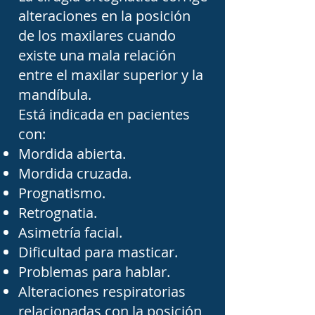
complicaciones y 
alteraciones en la posición
favorecer una 
de los maxilares cuando
recuperación más rápida.

existe una mala relación
entre el maxilar superior y la
mandíbula.
Elegir un cirujano 
Está indicada en pacientes
maxilofacial en Tampico 
con:
implica considerar 
Mordida abierta.
aspectos como su 
Mordida cruzada.
experiencia, 
Prognatismo.
certificaciones, hospital o 
Retrognatia.
Asimetría facial.
clínica donde realiza los 
Dificultad para masticar.
procedimientos y el tipo 
Problemas para hablar.
de cirugía que se requiere. 
Alteraciones respiratorias
Una valoración completa 
relacionadas con la posición