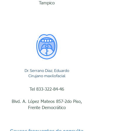
Tampico
convencionales.

Uno de los procedimientos 
más frecuentes realizados 
por los cirujanos 
maxilofaciales en Tampico 
es la extracción de 
Dr. Serrano Díaz, Eduardo
terceros molares o muelas 
Cirujano maxilofacial
del juicio. Cuando estas 
Tel
833-322-84-46
piezas dentales 
permanecen retenidas 
Blvd. A. López Mateos 857-2do Piso,
Frente Democrático
dentro del hueso o 
erupcionan de forma 