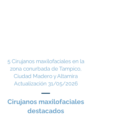
alteraciones que afectan la 
boca, los dientes, los 
maxilares, la mandíbula, el 
rostro y las estructuras 
relacionadas. Su formación 
combina conocimientos 
5 Cirujanos maxilofaciales en la
avanzados de medicina y 
zona conurbada de Tampico,
odontología, 
Ciudad Madero y Altamira
permitiéndoles atender 
Actualización 31/05/2026
desde procedimientos 
Cirujanos maxilofaciales
relativamente sencillos, 
destacados
como la extracción de 
muelas del juicio 