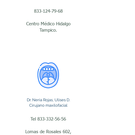
dentales severas, quistes, 
tumores, alteraciones de la 
833-124-79-68
mordida o problemas 
Centro Médico Hidalgo
relacionados con la 
Tampico.
articulación 
temporomandibular (ATM). 
También son los 
especialistas indicados 
para realizar 
procedimientos 
quirúrgicos complejos que 
Dr. Neria Rojas, Ulises D.
Cirujano maxilofacial
no pueden resolverse 
mediante tratamientos 
Tel
833-332-56-56
odontológicos 
Lomas de Rosales 602,