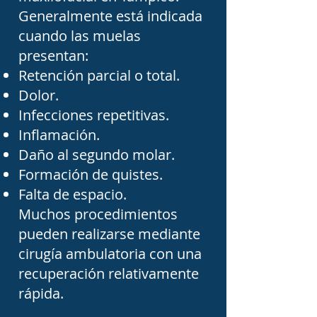
maxilofacial realiza la 
Generalmente está indicada
evaluación clínica, 
cuando las muelas
presentan:
interpreta estudios de 
Retención parcial o total.
imagen y determina el 
Dolor.
tratamiento más adecuado 
Infecciones repetitivas.
para cada paciente.

Inflamación.
Daño al segundo molar.
Asimismo, estos 
Formación de quistes.
Falta de espacio.
especialistas participan en 
Muchos procedimientos
el manejo de infecciones 
pueden realizarse mediante
profundas de origen 
cirugía ambulatoria con una
dental que pueden 
recuperación relativamente
extenderse hacia los 
rápida.
tejidos blandos del cuello 