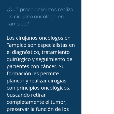
a planificar el tratamiento 
¿Qué procedimientos realiza
más apropiado para cada 
un cirujano oncólogo en
paciente.

Tampico?
Los cirujanos oncólogos en
La cirugía oncológica 
Tampico son especialistas en
moderna busca no 
el diagnóstico, tratamiento
solamente eliminar el 
quirúrgico y seguimiento de
tumor, sino también 
pacientes con cáncer. Su
preservar la función de los 
formación les permite
planear y realizar cirugías
órganos y ofrecer la mejor 
con principios oncológicos,
calidad de vida posible. 
buscando retirar
Gracias al desarrollo de 
completamente el tumor,
técnicas menos invasivas, 
preservar la función de los