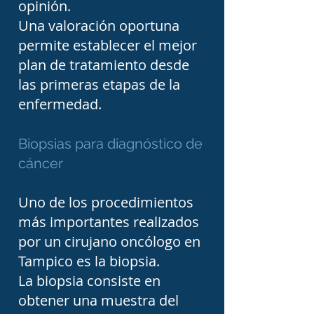
opinión.
cáncer o cuando otro 
Una valoración oportuna
médico recomienda una 
permite establecer el mejor
valoración especializada. 
plan de tratamiento desde
También es recomendable 
las primeras etapas de la
solicitar atención médica si 
enfermedad.
aparece un bulto 
Biopsias para diagnóstico de
persistente, lesiones 
cáncer
cutáneas que cambian de 
tamaño o color, pérdida de 
Uno de los procedimientos
peso inexplicada, 
más importantes realizados
sangrados anormales, 
por un cirujano oncólogo en
Tampico es la biopsia.
dificultad para tragar, 
La biopsia consiste en
alteraciones persistentes 
obtener una muestra del
del hábito intestinal o 