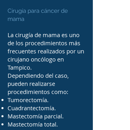
equipo multidisciplinario 
Cirugía para cáncer de
que permita ofrecer un 
mama
tratamiento integral. Una 
adecuada comunicación 
La cirugía de mama es uno
entre el paciente, su 
de los procedimientos más
familia y el equipo médico 
frecuentes realizados por un
cirujano oncólogo en
resulta fundamental 
Tampico.
durante todas las etapas 
Dependiendo del caso,
del tratamiento.

pueden realizarse
procedimientos como:
En esta sección del 
Tumorectomía.
Directorio Médico de 
Cuadrantectomía.
Mastectomía parcial.
Tampico podrás consultar 
Mastectomía total.
información sobre 