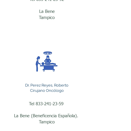
abarca una amplia 
variedad de 
La Bene
Tampico
enfermedades malignas. 
Los cirujanos oncólogos 
pueden intervenir en 
tumores de mama, piel, 
tiroides, estómago, colon, 
recto, hígado, páncreas, 
tejidos blandos, glándulas 
Dr. Perez Reyes, Roberto
salivales y muchos otros 
Cirujano Oncólogo
órganos. Cada caso 
Tel
833-241-23-59
requiere una evaluación 
La Bene (Beneficencia Española).
individualizada para 
Tampico
determinar si la cirugía 