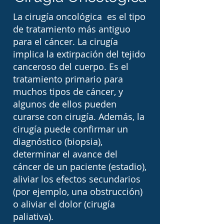
comprometer estructuras 
La cirugía oncológica es el tipo
anatómicas esenciales.

de tratamiento más antiguo
para el cáncer. La cirugía
En muchos casos, la 
implica la extirpación del tejido
canceroso del cuerpo. Es el
primera intervención del 
tratamiento primario para
cirujano oncólogo consiste 
muchos tipos de cáncer, y
en realizar una biopsia 
algunos de ellos pueden
curarse con cirugía. Además, la
para obtener un 
cirugía puede confirmar un
diagnóstico definitivo. El 
diagnóstico (biopsia),
estudio histopatológico 
determinar el avance del
cáncer de un paciente (estadio),
permite identificar el tipo 
aliviar los efectos secundarios
exacto de cáncer, su grado 
(por ejemplo, una obstrucción)
de agresividad y otras 
o aliviar el dolor (cirugía
paliativa).
características que ayudan 