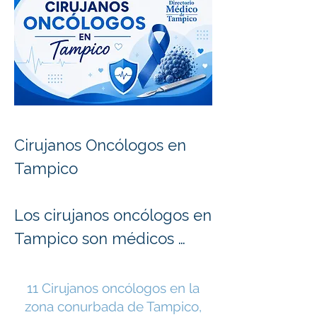
Cirujanos Oncólogos en 
Tampico

Los cirujanos oncólogos en 
Tampico son médicos 
especialistas dedicados al 
diagnóstico, tratamiento 
11 Cirujanos oncólogos en la
zona conurbada de Tampico,
quirúrgico y seguimiento 