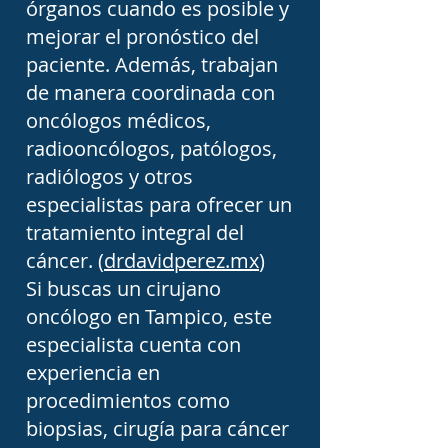
muchos procedimientos 
órganos cuando es posible y
mejorar el pronóstico del
pueden realizarse 
paciente. Además, trabajan
mediante cirugía 
de manera coordinada con
laparoscópica o asistida 
oncólogos médicos,
por tecnología avanzada, 
radiooncólogos, patólogos,
lo que reduce el dolor 
radiólogos y otros
postoperatorio, disminuye 
especialistas para ofrecer un
tratamiento integral del
el tiempo de 
cáncer. (
drdavidperez.mx
)
hospitalización y favorece 
Si buscas un cirujano
una recuperación más 
oncólogo en Tampico, este
rápida.

especialista cuenta con
experiencia en
procedimientos como
El tratamiento del cáncer 
biopsias, cirugía para cáncer
requiere siempre un 