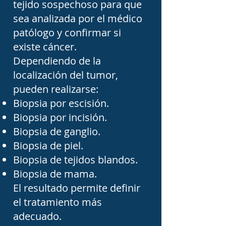
tejido sospechoso para que
cualquier síntoma que 
sea analizada por el médico
haga sospechar una 
patólogo y confirmar si
existe cáncer.
enfermedad oncológica.

Dependiendo de la
localización del tumor,
Elegir un cirujano 
pueden realizarse:
oncólogo en Tampico 
Biopsia por escisión.
implica considerar 
Biopsia por incisión.
aspectos como su 
Biopsia de ganglio.
Biopsia de piel.
experiencia, formación, 
Biopsia de tejidos blandos.
certificaciones, hospital 
Biopsia de mama.
donde realiza los 
El resultado permite definir
procedimientos y la 
el tratamiento más
disponibilidad de un 
adecuado.