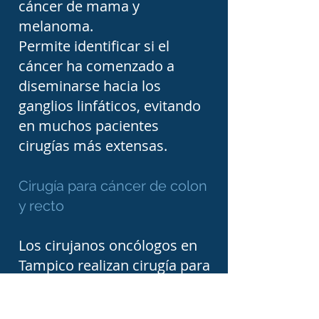
seguimiento y manejo 
cáncer de mama y
melanoma.
integral de enfermedades 
Permite identificar si el
oncológicas, 
cáncer ha comenzado a
contribuyendo a que 
diseminarse hacia los
reciban una valoración 
ganglios linfáticos, evitando
oportuna y el tratamiento 
en muchos pacientes
más adecuado según las 
cirugías más extensas.
características de cada 
Cirugía para cáncer de colon
caso.
y recto
Los cirujanos oncólogos en
Tampico realizan cirugía para
diferentes tipos de cáncer
colorrectal.