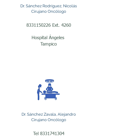
paciente.

Dr. Sánchez Rodríguez, Nicolás
Cirujano Oncólogo
El cáncer de colon y recto 
8331150226
Ext. 4260
también representa una 
Hospital Ángeles
Tampico
causa frecuente de 
consulta. Los pacientes 
pueden presentar 
síntomas como sangrado 
al evacuar, cambios 
persistentes en el hábito 
intestinal, pérdida de peso, 
Dr. Sánchez Zavala, Alejandro
anemia o dolor abdominal. 
Cirujano Oncólogo
El cirujano oncólogo 
Tel
8331741304