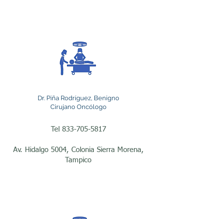
representa el tratamiento 
principal o si debe 
combinarse con 
quimioterapia, 
radioterapia, 
inmunoterapia u otras 
Dr. Piña Rodríguez, Benigno
modalidades terapéuticas.

Cirujano Oncólogo
Tel
833-705-5817
Uno de los procedimientos 
Av. Hidalgo 5004, Colonia Sierra Morena,
más frecuentes realizados 
Tampico
por los cirujanos 
oncólogos en Tampico es 
la cirugía para cáncer de 