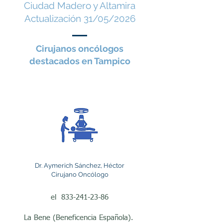
Ciudad Madero y Altamira
de pacientes con 
Actualización 31/05/2026
diferentes tipos de cáncer. 
Su labor es fundamental 
Cirujanos oncólogos
dentro del manejo integral 
destacados en Tampico
de las enfermedades 
oncológicas, ya que 
participan en la 
evaluación, biopsia, 
extirpación de tumores y 
coordinación del 
Dr. Aymerich Sánchez, Héctor
tratamiento junto con 
Cirujano Oncólogo
otros especialistas como 
el
833-241-23-86
oncólogos médicos, 
La Bene (Beneficencia Española).