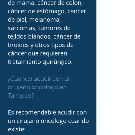
de mama, cáncer de colon,
enfoque multidisciplinario. 
cáncer de estómago, cáncer
Por ello, los cirujanos 
de piel, melanoma,
oncólogos trabajan de 
sarcomas, tumores de
manera coordinada con 
tejidos blandos, cáncer de
tiroides y otros tipos de
especialistas en oncología 
cáncer que requieren
médica, radioterapia, 
tratamiento quirúrgico.
patología, radiología, 
medicina nuclear, 
¿Cuándo acudir con un
nutrición, rehabilitación, 
cirujano oncólogo en
psicología y cuidados 
Tampico?
paliativos. Esta 
Es recomendable acudir con
colaboración permite 
un cirujano oncólogo cuando
diseñar un plan 
existe: