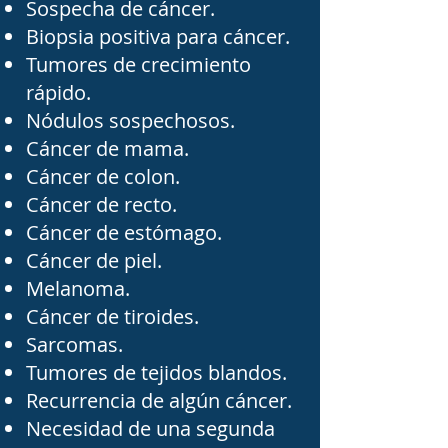
terapéutico personalizado 
Sospecha de cáncer.
para cada paciente, 
Biopsia positiva para cáncer.
Tumores de crecimiento
considerando el tipo de 
rápido.
cáncer, la etapa de la 
Nódulos sospechosos.
enfermedad, la edad, las 
Cáncer de mama.
condiciones generales de 
Cáncer de colon.
salud y las preferencias 
Cáncer de recto.
individuales.

Cáncer de estómago.
Cáncer de piel.
Melanoma.
Es importante acudir con 
Cáncer de tiroides.
un cirujano oncólogo 
Sarcomas.
cuando existe sospecha de 
Tumores de tejidos blandos.
un tumor maligno, una 
Recurrencia de algún cáncer.
Necesidad de una segunda
biopsia positiva para 