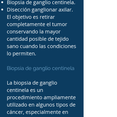
Biopsia de ganglio centinela.
cirujanos oncólogos en 
Disección ganglionar axilar.
Tampico, Ciudad Madero y 
El objetivo es retirar
Altamira, conocer sus 
completamente el tumor
conservando la mayor
datos de contacto y 
cantidad posible de tejido
encontrar especialistas con 
sano cuando las condiciones
experiencia en el 
lo permiten.
tratamiento quirúrgico del 
cáncer. Nuestro objetivo es 
Biopsia de ganglio centinela
facilitar la búsqueda de 
La biopsia de ganglio
atención médica 
centinela es un
especializada para 
procedimiento ampliamente
pacientes que requieren 
utilizado en algunos tipos de
diagnóstico, cirugía, 
cáncer, especialmente en