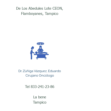
evalúa el caso con 
estudios de imagen, 
De Los Abedules Lote CEON,
Flamboyanes, Tampico
colonoscopia y biopsias 
para establecer el 
tratamiento más 
adecuado, que con 
frecuencia incluye la 
resección del segmento 
afectado del intestino.

Dr. Zúñiga Vázquez, Eduardo
Cirujano Oncólogo
Los tumores de piel 
Tel
833-241-23-86
constituyen otra 
enfermedad tratada por 
La bene
Tampico
esta especialidad. El 