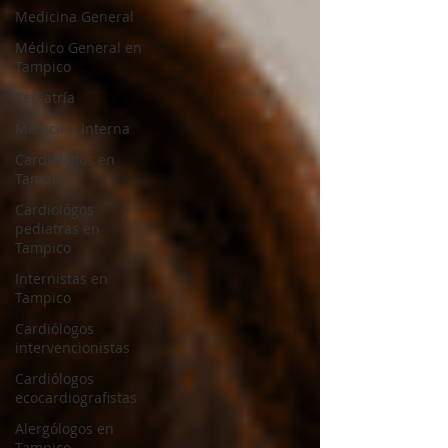
Medicina General
Médico General en
Tampico
Pediatría
Medicina Interna
Cardiólogos en
Tampico
Cardiológos
pediatras en
Tampico
Internistas en
Tampico
Cardiólogos
intervencionistas
Cardiólogos
ecocardiografistas
Alergólogos en
Tampico