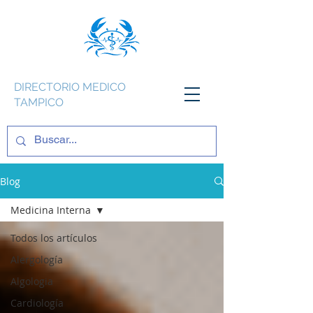
DIRECTORIO MEDICO
TAMPICO
Blog
Medicina Interna
Todos los artículos
Alergología
Algologia
Cardiología