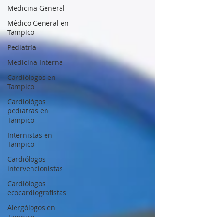
Medicina General
Médico General en
Tampico
Pediatría
Medicina Interna
Cardiólogos en
Tampico
Cardiológos
pediatras en
Tampico
Internistas en
Tampico
Cardiólogos
intervencionistas
Cardiólogos
ecocardiografistas
Alergólogos en
Tampico