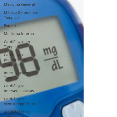
Medicina General
Médico General en
Tampico
Pediatría
Medicina Interna
Cardiólogos en
Tampico
Cardiológos
pediatras en
Tampico
Internistas en
Tampico
Cardiólogos
intervencionistas
Cardiólogos
ecocardiografistas
Alergólogos en
Tampico