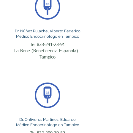
adecuado ayudan a 
prevenir complicaciones 
que afectan la calidad y la 
Dr. Núñez Pulache, Alberto Federico
expectativa de vida.

Médico Endocrinólogo en Tampico
Tel
833-241-23-91
La Bene (Beneficencia Española).
La diabetes mellitus es 
Tampico
uno de los principales 
motivos de consulta con 
un endocrinólogo en 
Tampico. Tanto la diabetes 
tipo 1 como la diabetes 
tipo 2 requieren un control 
Dr. Ontiveros Martínez, Eduardo
individualizado para 
Médico Endocrinólogo en Tampico