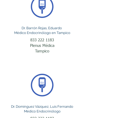
la glucosa en sangre y el 
equilibrio de minerales. Si 
buscas un endocrinólogo 
Dr. Barrón Rojas, Eduardo
en Tampico, Ciudad 
Médico Endocrinólogo en Tampico
833 222 1183
Madero o Altamira, en esta 
Plenus Médica
página encontrarás 
Tampico
información sobre esta 
especialidad y las 
enfermedades que con 
mayor frecuencia atienden 
estos especialistas.

Dr. Domínguez Vázquez, Luis Fernando
La endocrinología es una 
Médico Endocrinólogo