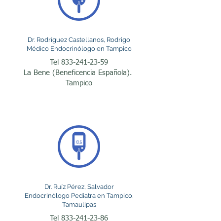
de glucosa o bombas de 
insulina cuando están 
indicados.

​Dr. Rodríguez Castellanos, Rodrigo
Médico Endocrinólogo en Tampico
Tel
833-241-23-59
La obesidad representa 
La Bene (Beneficencia Española).
Tampico
otra enfermedad 
frecuente tratada por esta 
especialidad. Más allá de 
un problema estético, la 
obesidad es una 
enfermedad crónica 
asociada con hipertensión 
Dr. Ruíz Pérez, Salvador
Endocrinólogo Pediatra en Tampico,
arterial, diabetes, hígado 
Tamaulipas
Tel
833-241-23-86