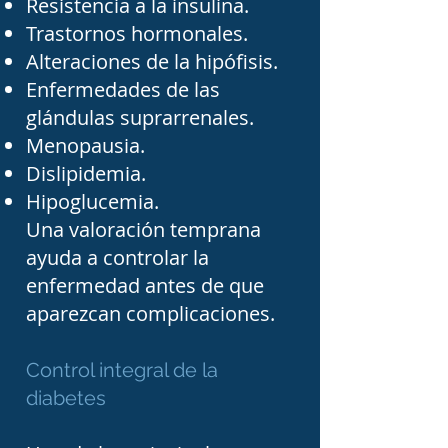
Resistencia a la insulina.
atención especializada. 
Trastornos hormonales.
Asimismo, pacientes con 
Alteraciones de la hipófisis.
Enfermedades de las
enfermedades de la 
glándulas suprarrenales.
hipófisis pueden presentar 
Menopausia.
alteraciones en la 
Dislipidemia.
producción de hormona 
Hipoglucemia.
del crecimiento, 
Una valoración temprana
ayuda a controlar la
prolactina, hormona 
enfermedad antes de que
estimulante de la tiroides y 
aparezcan complicaciones.
otras hormonas que 
requieren estudios 
Control integral de la
específicos y tratamiento 
diabetes
individualizado.
