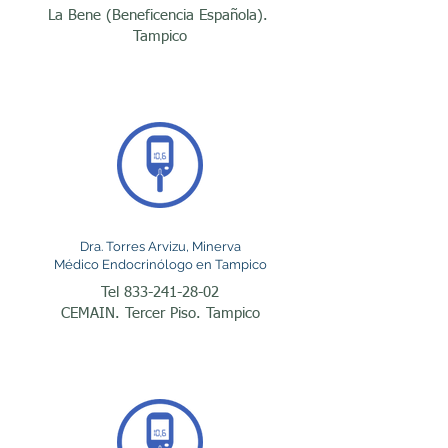
graso, apnea del sueño, 
La Bene (Beneficencia Española).
enfermedades 
Tampico
cardiovasculares y algunos 
tipos de cáncer. Los 
endocrinólogos realizan 
una evaluación integral 
para identificar las causas 
del aumento de peso y 
Dra. Torres Arvizu, Minerva
desarrollar un tratamiento 
Médico Endocrinólogo en Tampico
personalizado que puede 
Tel
833-241-28-02
CEMAIN. Tercer Piso. Tampico
incluir modificaciones en el 
estilo de vida, 
medicamentos para el 
control del peso y 