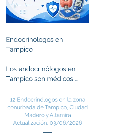
Endocrinólogos en 
Tampico

Los endocrinólogos en 
Tampico son médicos 
especialistas en el 
diagnóstico, tratamiento y 
12 Endocrinólogos en la zona
conurbada de Tampico, Ciudad
seguimiento de las 
Madero y Altamira
enfermedades 
Actualización: 03/06/2026
relacionadas con las 