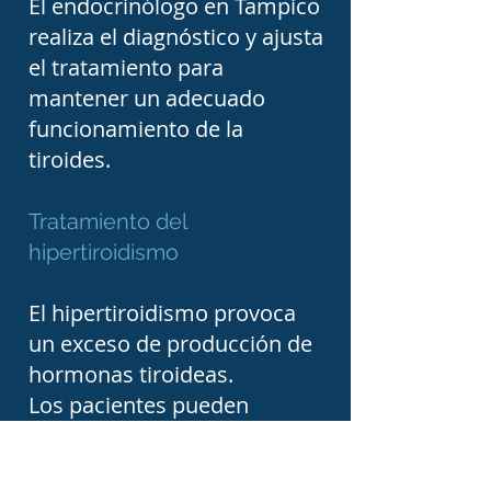
El endocrinólogo en Tampico
realiza el diagnóstico y ajusta
el tratamiento para
En esta sección del 
mantener un adecuado
Directorio Médico de 
funcionamiento de la
Tampico podrás consultar 
tiroides.
información sobre 
endocrinólogos en 
Tratamiento del
Tampico, Ciudad Madero y 
hipertiroidismo
Altamira, conocer sus 
El hipertiroidismo provoca
datos de contacto y 
un exceso de producción de
encontrar especialistas con 
hormonas tiroideas.
experiencia en diabetes 
Los pacientes pueden
mellitus, obesidad, control 
presentar:
Pérdida de peso.
de peso, hipotiroidismo, 