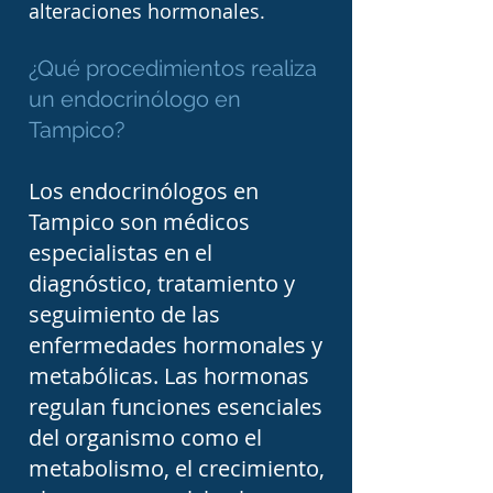
como el síndrome de 
alteraciones hormonales.
Cushing, la enfermedad 
¿Qué procedimientos realiza
de Addison, el 
un endocrinólogo en
hiperaldosteronismo y el 
Tampico?
feocromocitoma requieren 
una evaluación 
Los endocrinólogos en
Tampico son médicos
endocrinológica 
especialistas en el
especializada debido a 
diagnóstico, tratamiento y
que pueden afectar la 
seguimiento de las
presión arterial, el 
enfermedades hormonales y
metabolismo, el peso 
metabólicas. Las hormonas
corporal y múltiples 
regulan funciones esenciales
del organismo como el
órganos.

metabolismo, el crecimiento,