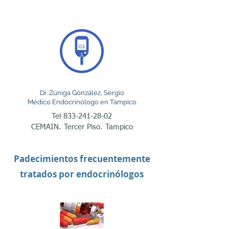
hipertiroidismo se 
caracteriza por una 
producción excesiva de 
hormonas tiroideas, 
ocasionando pérdida de 
Dr. Zúniga González, Sergio
peso, palpitaciones, 
Médico Endocrinólogo en Tampico
ansiedad, temblor, 
Tel
833-241-28-02
CEMAIN. Tercer Piso. Tampico
sudoración excesiva e 
intolerancia al calor. El 
Padecimientos frecuentemente
endocrinólogo realiza el 
tratados por endocrinólogos
diagnóstico mediante 
estudios de laboratorio y 
ultrasonido cuando es 