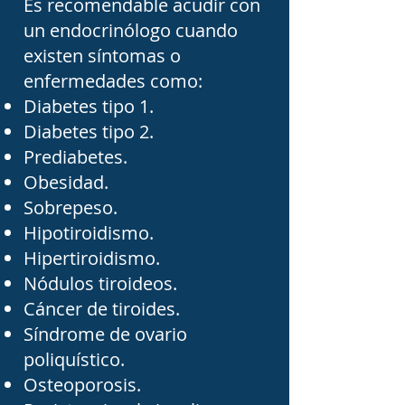
Es recomendable acudir con
pueden beneficiarse de 
un endocrinólogo cuando
una valoración 
existen síntomas o
endocrinológica. En los 
enfermedades como:
hombres, el endocrinólogo 
Diabetes tipo 1.
también participa en el 
Diabetes tipo 2.
Prediabetes.
estudio de trastornos 
Obesidad.
hormonales que afectan la 
Sobrepeso.
testosterona, la fertilidad y 
Hipotiroidismo.
el metabolismo.

Hipertiroidismo.
Nódulos tiroideos.
Cáncer de tiroides.
El crecimiento y desarrollo 
Síndrome de ovario
de adolescentes con 
poliquístico.
alteraciones hormonales 
Osteoporosis.
también pueden requerir 