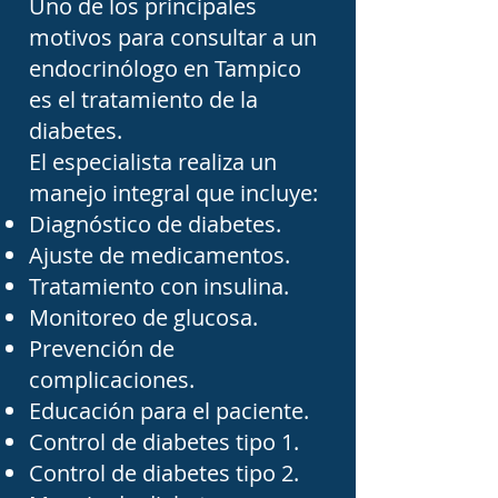
Uno de los principales
motivos para consultar a un
La osteoporosis y otros 
endocrinólogo en Tampico
trastornos del 
es el tratamiento de la
metabolismo óseo 
diabetes.
también son atendidos por 
El especialista realiza un
los endocrinólogos en 
manejo integral que incluye:
Diagnóstico de diabetes.
Tampico. La disminución 
Ajuste de medicamentos.
de la densidad mineral 
Tratamiento con insulina.
ósea aumenta el riesgo de 
Monitoreo de glucosa.
fracturas, especialmente 
Prevención de
en mujeres después de la 
complicaciones.
Educación para el paciente.
menopausia y en adultos 
Control de diabetes tipo 1.
mayores. El endocrinólogo 
Control de diabetes tipo 2.
puede solicitar estudios 