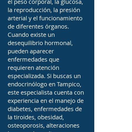
el peso corporal, la glucosa,
Los endocrinólogos 
la reproducción, la presión
también diagnostican 
arterial y el funcionamiento
enfermedades de las 
de diferentes órganos.
glándulas paratiroides, 
Cuando existe un
desequilibrio hormonal,
responsables del equilibrio 
pueden aparecer
del calcio y el fósforo. El 
enfermedades que
hiperparatiroidismo puede 
requieren atención
ocasionar osteoporosis, 
especializada. Si buscas un
cálculos renales y 
endocrinólogo en Tampico,
este especialista cuenta con
fracturas, mientras que el 
experiencia en el manejo de
hipoparatiroidismo 
diabetes, enfermedades de
produce niveles bajos de 
la tiroides, obesidad,
calcio que pueden 
osteoporosis, alteraciones
manifestarse con 