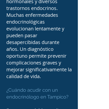
hormonales y diversos
calambres, hormigueo y 
trastornos endocrinos.
Muchas enfermedades
espasmos musculares.

endocrinológicas
evolucionan lentamente y
Las alteraciones 
pueden pasar
hormonales relacionadas 
desapercibidas durante
con la reproducción 
años. Un diagnóstico
oportuno permite prevenir
constituyen otro motivo 
complicaciones graves y
frecuente de consulta. 
mejorar significativamente la
Mujeres con síndrome de 
calidad de vida.
ovario poliquístico, 
irregularidades 
¿Cuándo acudir con un
menstruales, infertilidad o 
endocrinólogo en Tampico?
alteraciones hormonales 