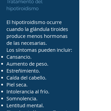
Tratamiento del
considerar aspectos como 
hipotiroidismo
su experiencia, formación, 
certificaciones y las 
El hipotiroidismo ocurre
enfermedades que 
cuando la glándula tiroides
produce menos hormonas
atiende con mayor 
de las necesarias.
frecuencia. Un 
Los síntomas pueden incluir:
seguimiento periódico es 
Cansancio.
fundamental para 
Aumento de peso.
mantener un adecuado 
Estreñimiento.
Caída del cabello.
control de enfermedades 
Piel seca.
hormonales y metabólicas, 
Intolerancia al frío.
prevenir complicaciones y 
Somnolencia.
mejorar la calidad de vida 
Lentitud mental.
de los pacientes.
