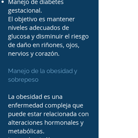
Manejo de diabetes
como la densitometría 
gestacional.
ósea e indicar tratamiento 
El objetivo es mantener
para fortalecer los huesos 
niveles adecuados de
glucosa y disminuir el riesgo
y disminuir el riesgo de 
de daño en riñones, ojos,
fracturas.

nervios y corazón.
Antes de iniciar cualquier 
Manejo de la obesidad y
tratamiento, el 
sobrepeso
endocrinólogo realiza una 
La obesidad es una
historia clínica completa, 
enfermedad compleja que
exploración física y solicita 
puede estar relacionada con
estudios de laboratorio 
alteraciones hormonales y
especializados para 
metabólicas.