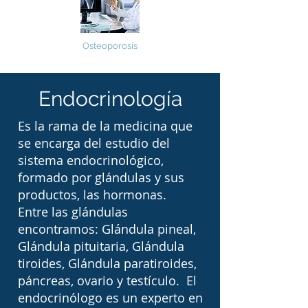
malignidad. El seguimiento 
oportuno permite 
Osteoporosis
identificar aquellos casos 
que necesitan cirugía o 
Endocrinología
tratamiento especializado.

Es la rama de la medicina que
se encarga del estudio del
Las enfermedades de las 
sistema endocrinológico,
glándulas suprarrenales 
formado por glándulas y sus
productos, las hormonas.
pueden alterar la 
Entre las glándulas
producción de hormonas 
encontramos: Glándula pineal,
como el cortisol, la 
Glándula pituitaria, Glándula
tiroides, Glándula paratiroides,
aldosterona y las 
páncreas, ovario y testículo. El
catecolaminas. Trastornos 
endocrinólogo es un experto en