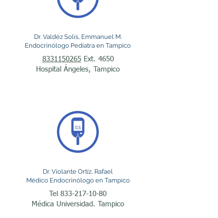
seguimiento continuo.

Las enfermedades de la 
Dr. Valdéz Solís, Emmanuel M.
Endocrinólogo Pediatra en Tampico
glándula tiroides también 
8331150265
Ext. 4650
son muy comunes. El 
Hospital Ángeles, Tampico
hipotiroidismo ocurre 
cuando la tiroides produce 
cantidades insuficientes de 
hormonas, provocando 
síntomas como cansancio, 
aumento de peso, 
Dr. Violante Ortíz, Rafael
Médico Endocrinólogo en Tampico
intolerancia al frío, piel 
Tel
833-217-10-80
seca y estreñimiento. En 
Médica Universidad. Tampico
contraste, el 