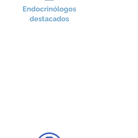
hormonas y las glándulas 
Endocrinólogos
endocrinas. Estas 
destacados
glándulas, entre las que se 
encuentran la tiroides, el 
páncreas, las glándulas 
suprarrenales, la hipófisis y 
las paratiroides, producen 
hormonas que regulan 
funciones esenciales del 
organismo como el 
metabolismo, el 
crecimiento, la 
reproducción, el peso 
corporal, la presión arterial, 