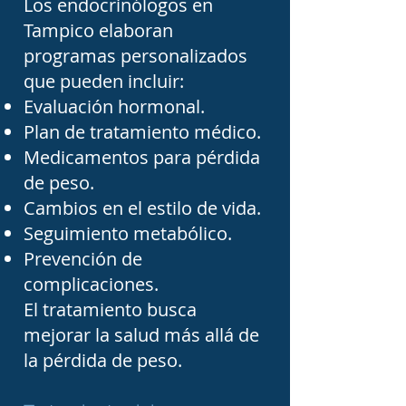
evaluar el funcionamiento 
Los endocrinólogos en
Tampico elaboran
hormonal. Dependiendo 
programas personalizados
del padecimiento, también 
que pueden incluir:
pueden requerirse 
Evaluación hormonal.
ultrasonidos, tomografías, 
Plan de tratamiento médico.
resonancias magnéticas, 
Medicamentos para pérdida
gammagrafías o pruebas 
de peso.
Cambios en el estilo de vida.
dinámicas que permiten 
Seguimiento metabólico.
confirmar el diagnóstico y 
Prevención de
establecer el tratamiento 
complicaciones.
más adecuado.

El tratamiento busca
mejorar la salud más allá de
la pérdida de peso.
Elegir un endocrinólogo en 
Tampico implica 