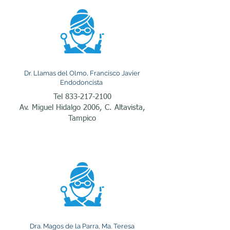
Uno de los principales 
motivos de consulta con 
un endodoncista en 
Tampico es el dolor 
Dr. Llamas del Olmo, Francisco Javier
intenso de muelas. Este 
Endodoncista
Tel
833-217-2100
dolor puede manifestarse 
Av. Miguel Hidalgo 2006, C. Altavista,
al consumir alimentos 
Tampico
fríos, calientes o dulces, al 
masticar o incluso 
aparecer de manera 
espontánea. En muchos 
casos, estos síntomas 
indican una inflamación o 
Dra. Magos de la Parra, Ma. Teresa