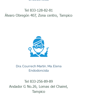
afectado. Cuando la pulpa 
Tel
833-128-82-81
dental se inflama o se 
Álvaro Obregón 407, Zona centro, Tampico
infecta debido a caries 
profundas, fracturas, 
traumatismos o 
restauraciones extensas, el 
tratamiento realizado por 
un endodoncista permite 
Dra. Courrech Martín, Ma. Elena
eliminar el tejido dañado, 
Endodoncista
desinfectar los conductos 
Tel
833-256-89-89
radiculares y sellarlos para 
Andador G No.26, Lomas del Chairel,
prevenir nuevas 
Tampico
infecciones.
