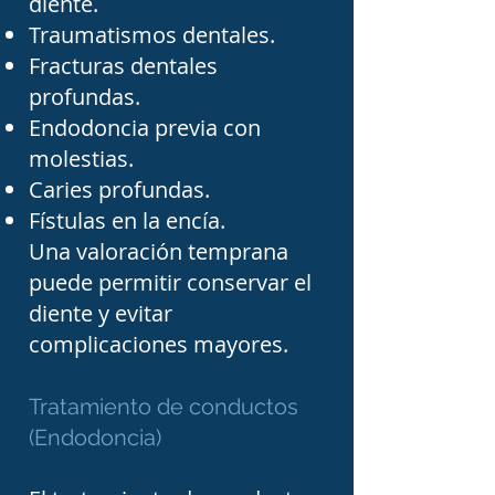
diente.
tecnología avanzada que 
Traumatismos dentales.
mejora la precisión y 
Fracturas dentales
aumenta las posibilidades 
profundas.
de éxito. Muchos 
Endodoncia previa con
molestias.
endodoncistas en Tampico 
Caries profundas.
emplean microscopios 
Fístulas en la encía.
operatorios, sistemas 
Una valoración temprana
rotatorios de níquel-titanio, 
puede permitir conservar el
localizadores electrónicos 
diente y evitar
de ápice, radiografía 
complicaciones mayores.
digital y tomografía 
Tratamiento de conductos
volumétrica para 
(Endodoncia)
identificar con mayor 
exactitud la anatomía de 