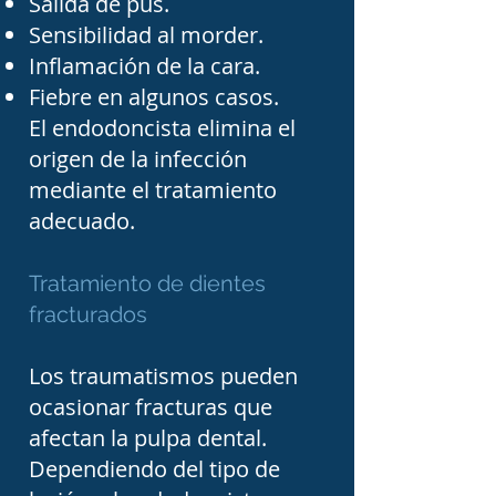
Salida de pus.
Sensibilidad al morder.
seleccionar el 
Inflamación de la cara.
procedimiento más 
Fiebre en algunos casos.
adecuado para cada 
El endodoncista elimina el
paciente.

origen de la infección
mediante el tratamiento
En esta sección del 
adecuado.
Directorio Médico de 
Tratamiento de dientes
Tampico podrás consultar 
fracturados
información sobre 
endodoncistas en 
Los traumatismos pueden
Tampico, Ciudad Madero y 
ocasionar fracturas que
Altamira, conocer sus 
afectan la pulpa dental.
Dependiendo del tipo de
datos de contacto y 