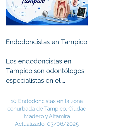
Endodoncistas en Tampico

Los endodoncistas en 
Tampico son odontólogos 
especialistas en el 
diagnóstico y tratamiento 
de las enfermedades que 
10 Endodoncistas en la zona
conurbada de Tampico, Ciudad
afectan la pulpa dental y 
Madero y Altamira
los tejidos que rodean la 
Actualizado: 03/06/2025
raíz de los dientes. La 