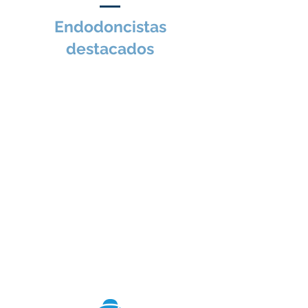
endodoncia tiene como 
Endodoncistas
principal objetivo 
destacados
conservar las piezas 
dentales naturales 
mediante procedimientos 
que eliminan la infección, 
alivian el dolor y permiten 
mantener el diente en 
función durante muchos 
años. Si buscas un 
endodoncista en Tampico, 
Ciudad Madero o Altamira, 
en esta página encontrarás 