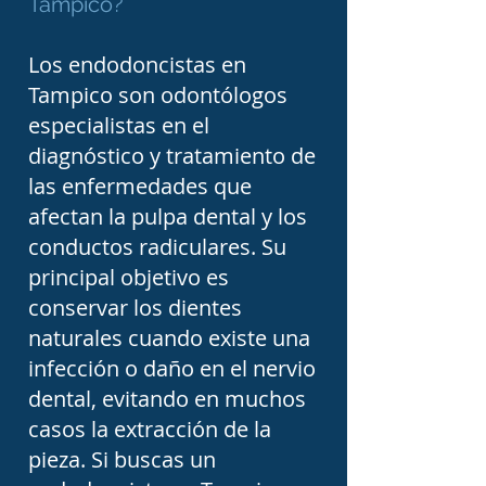
su origen y favorece la 
Tampico?
recuperación de los tejidos 
Los endodoncistas en
afectados.

Tampico son odontólogos
especialistas en el
Los endodoncistas 
diagnóstico y tratamiento de
también realizan 
las enfermedades que
afectan la pulpa dental y los
retratamientos de 
conductos radiculares. Su
conductos cuando un 
principal objetivo es
tratamiento previo no ha 
conservar los dientes
tenido éxito o aparece 
naturales cuando existe una
nuevamente una 
infección o daño en el nervio
dental, evitando en muchos
infección. En estos casos, 
casos la extracción de la
el especialista retira el 
pieza. Si buscas un
material previamente 