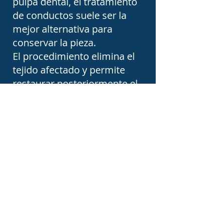
pulpa dental, el tratamiento
de conductos suele ser la
mejor alternativa para
conservar la pieza.
El procedimiento elimina el
tejido afectado y permite
restaurar posteriormente el
diente para recuperar su
función.
Reconstrucción del diente
después de una endodoncia
Después de realizar un
tratamiento de conductos,
muchos dientes requieren