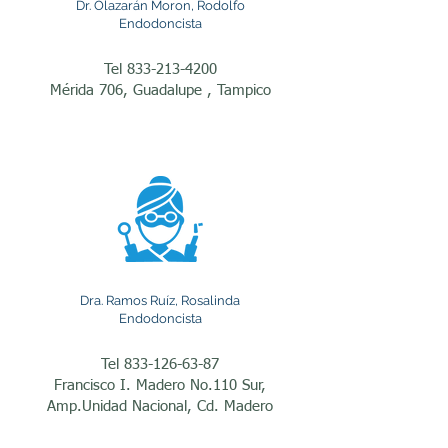
endodoncistas. Golpes 
Dr. Olazarán Moron, Rodolfo
Endodoncista
durante actividades 
Tel
833-213-4200
deportivas, accidentes 
Mérida 706, Guadalupe , Tampico
automovilísticos, caídas o 
lesiones en la infancia 
pueden provocar fracturas 
dentales o daño 
irreversible en la pulpa. 
Una valoración temprana 
Dra. Ramos Ruíz, Rosalinda
aumenta las posibilidades 
Endodoncista
de conservar la pieza 
Tel
833-126-63-87
dental y prevenir 
Francisco I. Madero No.110 Sur,
complicaciones futuras.

Amp.Unidad Nacional, Cd. Madero