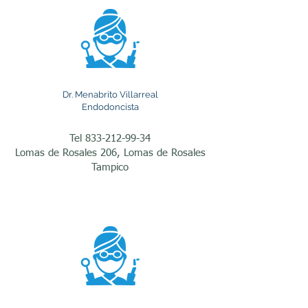
infección que ocasiona 
dolor, sensibilidad y, en 
algunos casos, la 
formación de abscesos. Un 
Dr. Menabrito Villarreal
tratamiento oportuno evita 
Endodoncista
que la infección continúe 
Tel
833-212-99-34
avanzando hacia el hueso 
Lomas de Rosales 206, Lomas de Rosales
Tampico
y los tejidos vecinos.

Los traumatismos dentales 
también son motivo 
frecuente de atención por 
parte de los 