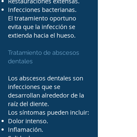
Restauraciones extensas.
Infecciones bacterianas.
Elegir un endodoncista en 
El tratamiento oportuno
Tampico implica 
evita que la infección se
extienda hacia el hueso.
considerar aspectos como 
su experiencia, formación 
Tratamiento de abscesos
especializada, el uso de 
dentales
tecnología moderna y la 
calidad de los materiales 
Los abscesos dentales son
empleados durante el 
infecciones que se
desarrollan alrededor de la
tratamiento. Una 
raíz del diente.
adecuada evaluación 
Los síntomas pueden incluir:
clínica y radiográfica 
Dolor intenso.
permite establecer un 
Inflamación.
diagnóstico preciso y 