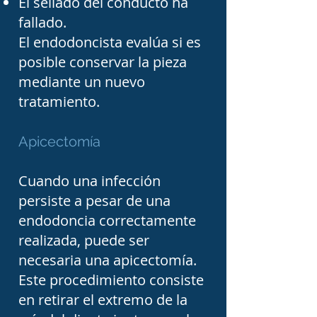
El sellado del conducto ha
función. El seguimiento 
fallado.
con el odontólogo general 
El endodoncista evalúa si es
posible conservar la pieza
o con el especialista en 
mediante un nuevo
rehabilitación oral es 
tratamiento.
fundamental para 
asegurar la adecuada 
Apicectomía
evolución del tratamiento 
y prolongar la vida útil de 
Cuando una infección
persiste a pesar de una
la pieza dental.

endodoncia correctamente
realizada, puede ser
Es importante acudir con 
necesaria una apicectomía.
un endodoncista cuando 
Este procedimiento consiste
existe dolor dental 
en retirar el extremo de la