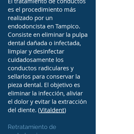
El tratamiento de conductos
los conductos y realizar 
es el procedimiento más
realizado por un
procedimientos más 
endodoncista en Tampico.
seguros.

Consiste en eliminar la pulpa
dental dañada o infectada,
Gracias a estas 
limpiar y desinfectar
innovaciones, el 
cuidadosamente los
tratamiento de conductos 
conductos radiculares y
sellarlos para conservar la
suele realizarse con mayor 
pieza dental. El objetivo es
comodidad para el 
eliminar la infección, aliviar
paciente y con altos 
el dolor y evitar la extracción
índices de éxito. Contrario 
del diente. (
Vitaldent
)
a la creencia popular, la 
endodoncia moderna 
Retratamiento de