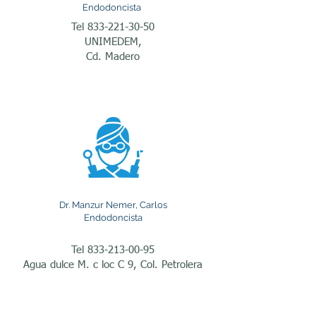
infección de la pulpa 
Endodoncista
Tel
833-221-30-50
dental que requiere 
UNIMEDEM,
tratamiento especializado 
Cd. Madero
para aliviar el dolor y 
conservar el diente.

Las caries profundas 
representan la causa más 
frecuente de tratamiento 
Dr. Manzur Nemer, Carlos
de conductos. Cuando una 
Endodoncista
caries avanza hasta 
Tel
833-213-00-95
alcanzar el nervio del 
Agua dulce M. c loc C 9, Col. Petrolera
diente, las bacterias 
pueden provocar una 