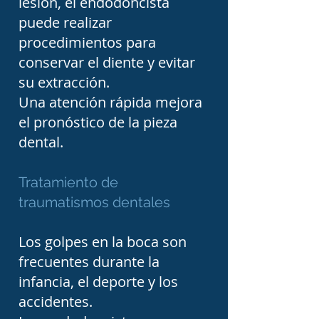
lesión, el endodoncista
encontrar especialistas con 
puede realizar
experiencia en tratamiento 
procedimientos para
de conductos, endodoncia, 
conservar el diente y evitar
dolor de muelas, infección 
su extracción.
Una atención rápida mejora
del nervio dental, abscesos 
el pronóstico de la pieza
dentales, retratamiento de 
dental.
conductos, apicectomía, 
traumatismos dentales, 
Tratamiento de
sensibilidad dental, caries 
traumatismos dentales
profundas y conservación 
Los golpes en la boca son
de dientes naturales. 
frecuentes durante la
Nuestro objetivo es 
infancia, el deporte y los
facilitar la búsqueda de 
accidentes.
atención odontológica 