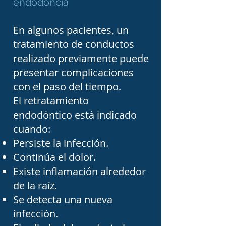
endodoncia
busca precisamente 
eliminar el dolor, preservar 
En algunos pacientes, un
el diente natural y evitar 
tratamiento de conductos
su extracción siempre que 
realizado previamente puede
sea posible.

presentar complicaciones
con el paso del tiempo.
El retratamiento
Después de un 
endodóntico está indicado
tratamiento de conductos, 
cuando:
generalmente es 
Persiste la infección.
necesario restaurar el 
Continúa el dolor.
diente mediante una 
Existe inflamación alrededor
de la raíz.
resina, incrustación o 
Se detecta una nueva
corona dental para 
infección.
devolverle su resistencia y 