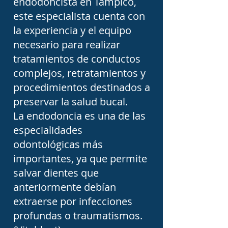
endodoncista en Tampico,
colocado, vuelve a limpiar 
este especialista cuenta con
cuidadosamente los 
la experiencia y el equipo
conductos radiculares y 
necesario para realizar
tratamientos de conductos
realiza un nuevo sellado 
complejos, retratamientos y
para aumentar las 
procedimientos destinados a
probabilidades de 
preservar la salud bucal.
conservar el diente.

La endodoncia es una de las
especialidades
En algunas situaciones 
odontológicas más
importantes, ya que permite
específicas puede ser 
salvar dientes que
necesaria una cirugía 
anteriormente debían
endodóntica o 
extraerse por infecciones
apicectomía. Este 
profundas o traumatismos.