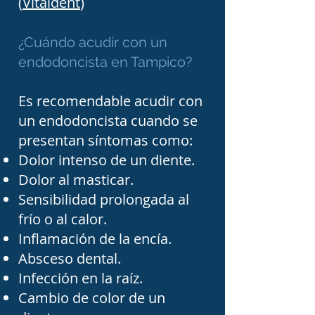
procedimiento consiste en 
(
Vitaldent
)
retirar la parte final de la 
¿Cuándo acudir con un
raíz afectada cuando la 
endodoncista en Tampico?
infección persiste a pesar 
de un tratamiento 
Es recomendable acudir con
convencional. La cirugía 
un endodoncista cuando se
permite conservar piezas 
presentan síntomas como:
Dolor intenso de un diente.
dentales que de otra 
Dolor al masticar.
manera tendrían que ser 
Sensibilidad prolongada al
extraídas.

frío o al calor.
Inflamación de la encía.
Actualmente, los 
Absceso dental.
Infección en la raíz.
tratamientos de 
Cambio de color de un
endodoncia utilizan 