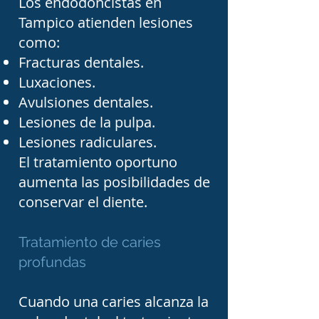
Los endodoncistas en
especializada para 
Tampico atienden lesiones
como:
ayudarte a mantener una 
Fracturas dentales.
adecuada salud bucal y 
Luxaciones.
preservar tus dientes el 
Avulsiones dentales.
mayor tiempo posible.
Lesiones de la pulpa.
Lesiones radiculares.
El tratamiento oportuno
aumenta las posibilidades de
conservar el diente.
Tratamiento de caries
profundas
Cuando una caries alcanza la