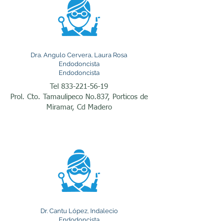
información sobre esta 
especialidad y los 
tratamientos más 
comunes que realizan 
Dra. Angulo Cervera, Laura Rosa
Endodoncista
estos especialistas.

Endodoncista
Tel
833-221-56-19
Prol. Cto. Tamaulipeco No.837, Porticos de
La endodoncia, conocida 
Miramar, Cd Madero
popularmente como 
tratamiento de conductos 
o "matar el nervio", es uno 
de los procedimientos 
odontológicos más 
importantes para evitar la 
Dr. Cantu López, Indalecio
extracción de un diente 
Endodoncista