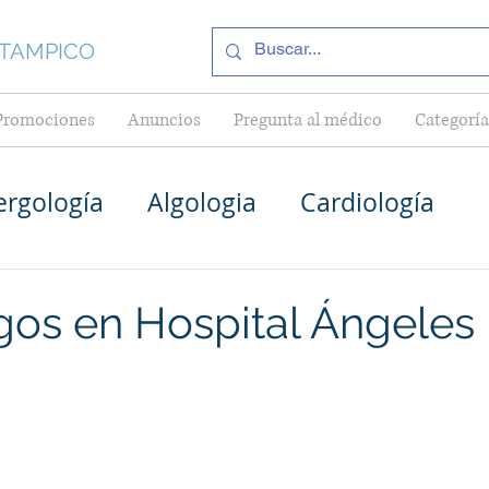
 TAMPICO
Promociones
Anuncios
Pregunta al médico
Categoría
ergología
Algologia
Cardiología
Médico General en Tampico
Pediatría
gos en Hospital Ángeles
Cardiólogos en Tampico
as en Tampico
Internistas en Tampico