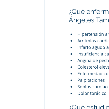
¿Qué enferme
Ángeles Tam
Hipertensión ar
Arritmias cardí
Infarto agudo a
Insuficiencia c
Angina de pec
Colesterol elev
Enfermedad co
Palpitaciones
Soplos cardíac
Dolor torácico
¿Qué estudio