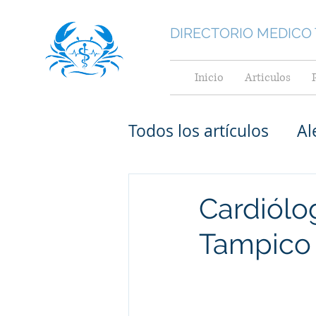
DIRECTORIO MEDICO
Inicio
Articulos
Todos los artículos
Al
Medicina General
Cardiólo
Tampico
Medicina Interna
Cardiológos pediatr