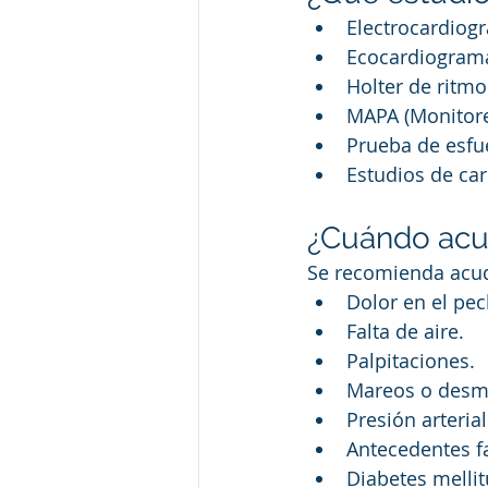
Electrocardiog
Ecocardiogram
Holter de ritmo
MAPA (Monitore
Prueba de esfu
Estudios de car
¿Cuándo acud
Se recomienda acud
Dolor en el pec
Falta de aire.
Palpitaciones.
Mareos o desm
Presión arteria
Antecedentes f
Diabetes mellit