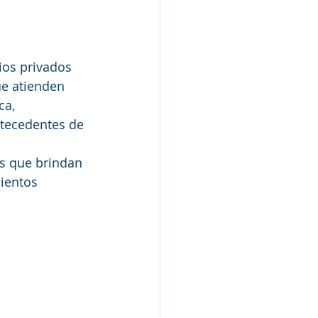
ios privados 
ue atienden 
ca, 
ntecedentes de 
s que brindan 
ientos 