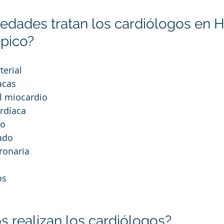
dades tratan los cardiólogos en Ho
pico?
terial
acas
l miocardio
ardíaca
ho
ado
ronaria
os
s realizan los cardiólogos?