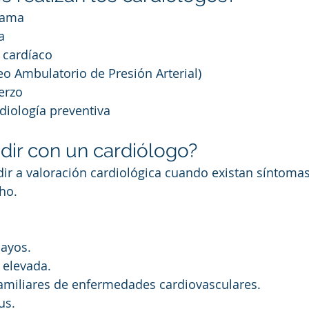
rama
a
 cardíaco
o Ambulatorio de Presión Arterial)
erzo
diología preventiva
ir con un cardiólogo?
ir a valoración cardiológica cuando existan síntoma
ho.
ayos.
l elevada.
amiliares de enfermedades cardiovasculares.
us.