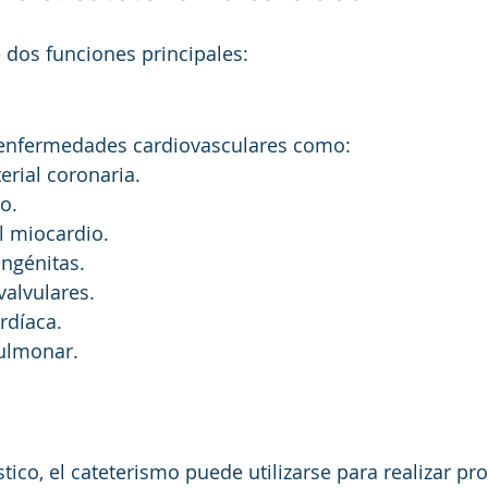
e dos funciones principales:
r enfermedades cardiovasculares como:
rial coronaria.
o.
l miocardio.
ngénitas.
alvulares.
ardíaca.
ulmonar.
ico, el cateterismo puede utilizarse para realizar pr