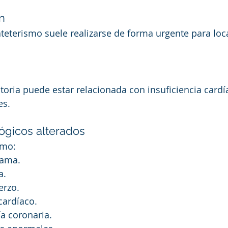
ón
teterismo suele realizarse de forma urgente para local
atoria puede estar relacionada con insuficiencia cardí
es.
lógicos alterados
omo:
rama.
a.
erzo.
ardíaco.
a coronaria.