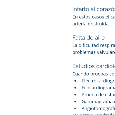
Infarto al coraz
En estos casos el ca
arteria obstruida.
Falta de aire
La dificultad respir
problemas valvular
Estudios cardio
Cuando pruebas c
Electrocardiog
Ecocardiogram
Prueba de esfu
Gammagrama c
Angiotomografí