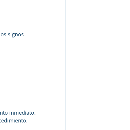
los signos 
ento inmediato.
cedimiento.