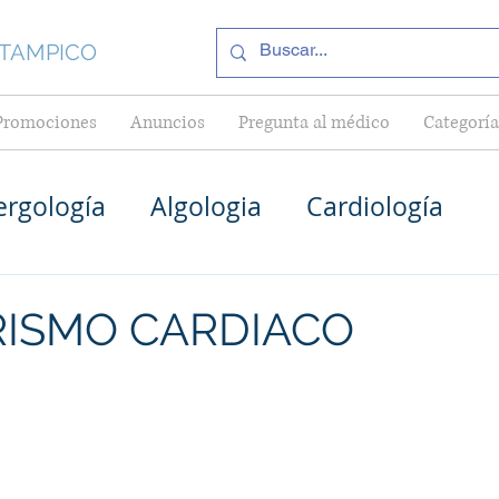
 TAMPICO
Promociones
Anuncios
Pregunta al médico
Categoría
ergología
Algologia
Cardiología
Médico General en Tampico
Pediatría
RISMO CARDIACO
Cardiólogos en Tampico
as en Tampico
Internistas en Tampico