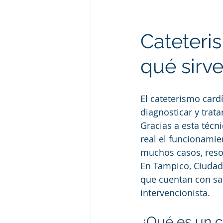
Cateteri
qué sirv
El cateterismo car
diagnosticar y trat
Gracias a esta técn
real el funcionamien
muchos casos, reso
En Tampico, Ciudad 
que cuentan con sa
intervencionista.
¿Qué es un c