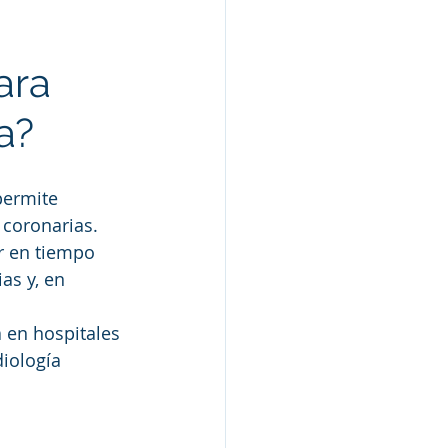
ara 
a?
permite 
 coronarias. 
r en tiempo 
as y, en 
 en hospitales 
iología 