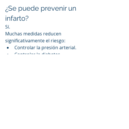
¿Se puede prevenir un 
infarto?
Sí.
Muchas medidas reducen 
significativamente el riesgo:
Controlar la presión arterial.
Controlar la diabetes.
Mantener niveles adecuados de 
colesterol.
Evitar fumar.
Realizar actividad física 
regularmente.
Mantener peso saludable.
Dormir adecuadamente.
Reducir el estrés.
Acudir a revisiones médicas 
periódicas.