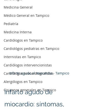
Medicina General
Médico General en Tampico
Pediatría
Medicina Interna
Cardiólogos en Tampico
Cardiológos pediatras en Tampico
Internistas en Tampico
Cardiólogos intervencionistas
Infarto agudo al miocardio - Tampico
Cardiólogos ecocardiografistas
Alergólogos en Tampico
Cirujanos generales en Tampico
Infarto agudo de 
miocardio: síntomas, 