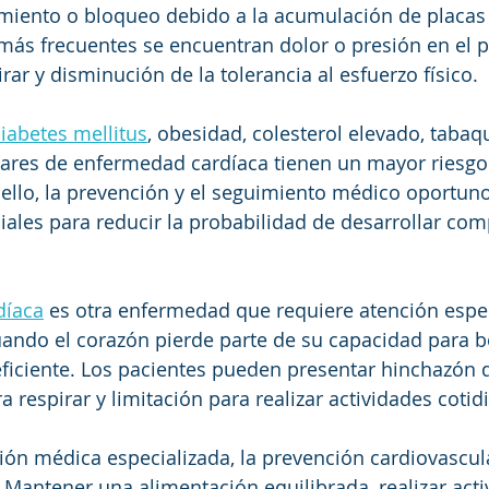
miento o bloqueo debido a la acumulación de placas d
más frecuentes se encuentran dolor o presión en el p
irar y disminución de la tolerancia al esfuerzo físico.
iabetes mellitus
, obesidad, colesterol elevado, taba
iares de enfermedad cardíaca tienen un mayor riesgo
 ello, la prevención y el seguimiento médico oportun
ales para reducir la probabilidad de desarrollar com
díaca
 es otra enfermedad que requiere atención espec
uando el corazón pierde parte de su capacidad para 
iciente. Los pacientes pueden presentar hinchazón d
ara respirar y limitación para realizar actividades cotid
ón médica especializada, la prevención cardiovascul
Mantener una alimentación equilibrada, realizar activ