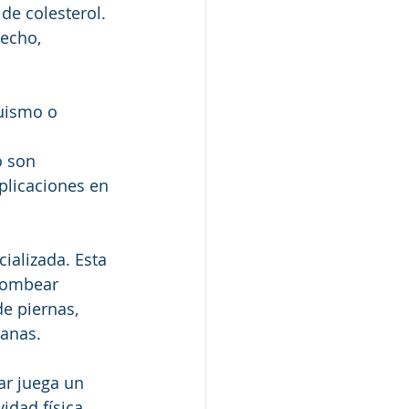
e colesterol. 
echo, 
quismo o 
 
o son 
plicaciones en 
ializada. Esta 
bombear 
e piernas, 
ianas.
ar juega un 
idad física 