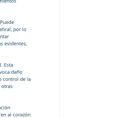
mientos 
 Puede 
bral, por lo 
ntar 
s evidentes, 
. Esta 
voca daño 
 control de la 
 otras 
ción 
ren al corazón 