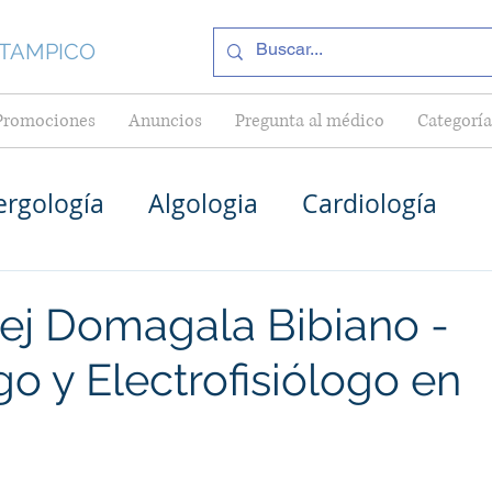
 TAMPICO
Promociones
Anuncios
Pregunta al médico
Categoría
ergología
Algologia
Cardiología
Médico General en Tampico
Pediatría
zej Domagala Bibiano -
o y Electrofisiólogo en
Cardiólogos en Tampico
as en Tampico
Internistas en Tampico