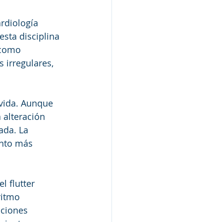
ardiología 
esta disciplina 
 como 
os irregulares, 
vida. Aunque 
alteración 
ada. La 
ento más 
l flutter 
ritmo 
iciones 