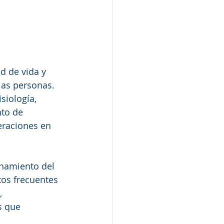
d de vida y 
las personas. 
siología, 
to de 
eraciones en 
onamiento del 
tos frecuentes 
, 
s que 