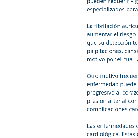
pueden requerir vig
especializados para
La fibrilación auri
aumentar el riesgo 
que su detección t
palpitaciones, cans
motivo por el cual 
Otro motivo frecuent
enfermedad puede 
progresivo al coraz
presión arterial con
complicaciones car
Las enfermedades c
cardiológica. Estas