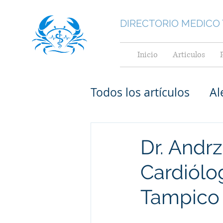
DIRECTORIO MEDICO
Inicio
Articulos
Todos los artículos
Al
Medicina General
Dr. Andr
Cardiólog
Medicina Interna
Tampico
Cardiológos pediatr