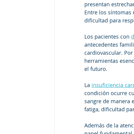
presentan estrecha
Entre los síntomas 
dificultad para resp
Los pacientes con 
d
antecedentes famil
cardiovascular. Por
herramientas esenci
el futuro.
La 
insuficiencia car
condición ocurre c
sangre de manera ef
fatiga, dificultad p
Además de la atenci
papel fundamental. 