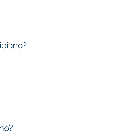
ibiano?
ano?