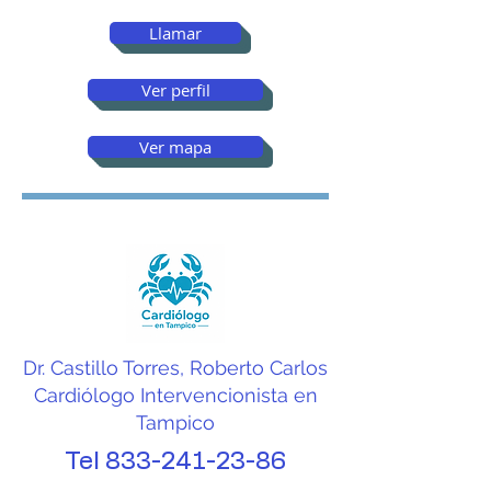
clínicas y consultorios de 
Llamar
la zona sur de Tamaulipas. 
Nuestro objetivo es 
Ver perfil
facilitar la búsqueda de 
Ver mapa
médicos dedicados al 
cuidado cardiovascular y 
proporcionar información 
útil para quienes buscan 
atención especializada 
para enfermedades del 
Dr. Castillo Torres, Roberto Carlos
corazón.

Cardiólogo Intervencionista en
Tampico
Tel
833-241-23-86
Si buscas un cardiólogo 