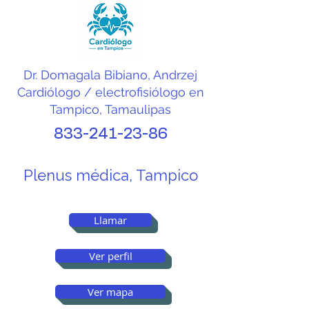
cardiólogo representa 
una herramienta 
importante para la 
Dr. Domagala Bibiano, Andrzej
prevención, el 
Cardiólogo / electrofisiólogo en
Tampico, Tamaulipas
diagnóstico temprano y el 
833-241-23-86
tratamiento adecuado de 
las enfermedades del 
Plenus médica, Tampico
corazón.
Llamar
Ver perfil
Ver mapa