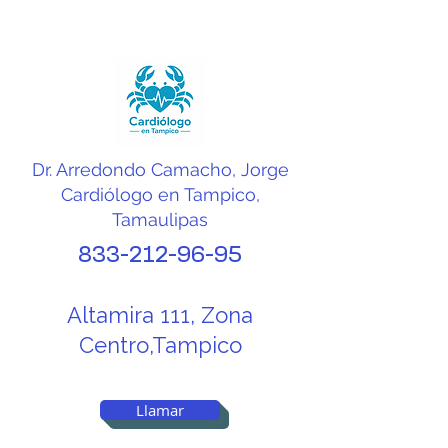
diferentes áreas de 
especialización, 
incluyendo cardiología 
clínica, cardiología 
intervencionista, 
Dr. Arredondo Camacho, Jorge
Cardiólogo en Tampico,
cardiología pediátrica, 
Tamaulipas
electrofisiología cardíaca 
833-212-96-95
y ecocardiografía. Estos 
especialistas pueden 
Altamira 111, Zona
realizar estudios como 
Centro,Tampico
electrocardiograma, 
ecocardiograma, 
Llamar
monitoreo Holter, 