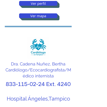
Ver perfil
monitoreo ambulatorio de 
presión arterial (MAPA), 
Ver mapa
pruebas de esfuerzo y 
otros procedimientos que 
ayudan a evaluar la salud 
del corazón.

En esta página 
Dra. Cadena Nuñez, Bertha
encontrarás información 
Cardiólogo/Ecocardiografista/M
édico internista
sobre cardiólogos en 
833-115-02-24
Ext. 4240
Tampico, incluyendo 
especialistas que 
Hospital Ángeles,Tampico
atienden en hospitales, 