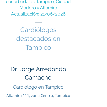
afectar la salud 
conurbada de Tampico, Ciudad
Madero y Altamira
cardiovascular de 
Actualización: 21/06/2026
personas de todas las 
edades.

Cardiólogos
destacados en
La enfermedad 
Tampico
cardiovascular continúa 
siendo una de las 
principales causas de 
Dr. Jorge Arredondo
consulta médica y una de 
Camacho
las condiciones de salud 
Cardiólogo en Tampico
más importantes en 
Altamira 111, zona Centro, Tampico
México. Por ello, acudir a 