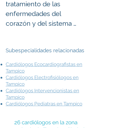
tratamiento de las 
enfermedades del 
corazón y del sistema 
cardiovascular. Su labor 
es fundamental para 
Subespecialidades relacionadas
detectar oportunamente 
padecimientos como 
Cardiólogos Ecocardiografistas en
hipertensión arterial, 
Tampico
Cardiólogos Electrofisiólogos en
enfermedad coronaria, 
Tampico
insuficiencia cardíaca, 
Cardiólogos Intervencionistas en
Tampico
arritmias, cardiopatías 
Cardiólogos Pediatras en Tampico
congénitas y otros 
problemas que pueden 
26 cardiólogos en la zona