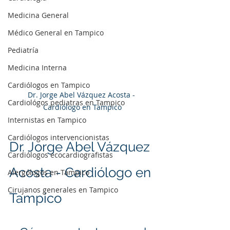
Medicina General
Médico General en Tampico
Pediatría
Medicina Interna
Cardiólogos en Tampico
Dr. Jorge Abel Vázquez Acosta - 
Cardiológos pediatras en Tampico
Cardiólogo en Tampico
Internistas en Tampico
Cardiólogos intervencionistas
Dr. Jorge Abel Vázquez 
Cardiólogos ecocardiografistas
Acosta - Cardiólogo en 
Alergólogos en Tampico
Cirujanos generales en Tampico
Tampico