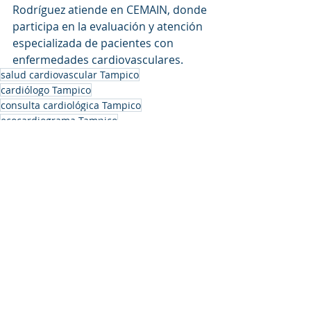
Rodríguez atiende en CEMAIN, donde 
participa en la evaluación y atención 
especializada de pacientes con 
enfermedades cardiovasculares.
salud cardiovascular Tampico
cardiólogo Tampico
consulta cardiológica Tampico
ecocardiograma Tampico
enfermedad coronaria Tampico
insuficiencia cardíaca Tampico
prevención cardiovascular Tampico
directorio médico Tampico
electrocardiograma Tampico
arritmias Tampico
Holter Tampico
MAPA Tampico
CEMAIN Tampico
dolor de pecho Tampico
médicos en Tampico
cardiología intervencionista Tampico
stent coronario Tampico
cardiología Ciudad Madero
especialista del corazón Tampico
cardiología Altamira