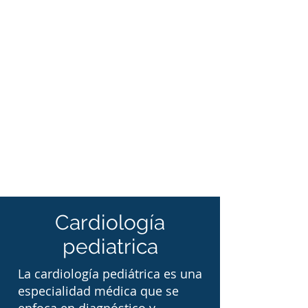
atención en Tampico, así 
como datos relacionados 
con los principales 
padecimientos 
cardiovasculares en la 
infancia y los estudios 
utilizados para su 
diagnóstico y 
seguimiento.
Cardiología
pediatrica
La cardiología pediátrica es una
especialidad médica que se