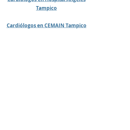
¿Quién trata los 
Tampico
problemas del corazón en 
niños en Tampico?

Cardiólogos en CEMAIN Tampico
Los cardiólogos pediatras 
son los especialistas 
encargados de 
diagnosticar y tratar 
enfermedades cardíacas 
en recién nacidos, niños y 
adolescentes. Si un 
menor presenta un soplo 
cardíaco, dificultad para 