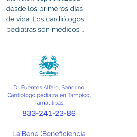
desde los primeros días 
de vida. Los cardiólogos 
pediatras son médicos 
dedicados al diagnóstico, 
tratamiento y seguimiento 
de enfermedades del 
corazón en recién 
nacidos, lactantes, niños y 
Dr. Fuentes Alfaro, Sandrino
adolescentes. En 
Cardiólogo pediatra en Tampico,
Tampico, Ciudad Madero 
Tamaulipas
y Altamira existen 
833-241-23-86
especialistas capacitados 
para atender tanto 
La Bene (Beneficiencia