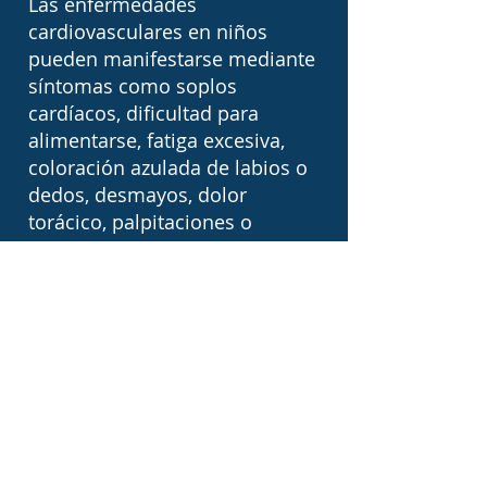
Las enfermedades
cardiovasculares en niños
pueden manifestarse mediante
síntomas como soplos
cardíacos, dificultad para
alimentarse, fatiga excesiva,
coloración azulada de labios o
dedos, desmayos, dolor
torácico, palpitaciones o
retraso en el crecimiento. En
muchos casos, una evaluación
temprana permite identificar
problemas que pueden tratarse
oportunamente y mejorar
significativamente la calidad de
vida del paciente.
Motivos frecuentes de consulta