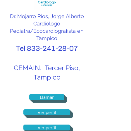
atendidos por los 
cardiólogos pediatras se 
Dr. Mojarro Ríos, Jorge Alberto
encuentran los soplos 
Cardiólogo
Pediatra/Ecocardiografista en
cardíacos, las cardiopatías 
Tampico
congénitas, las 
Tel
833-241-28-07
alteraciones del ritmo 
cardíaco, los defectos en 
CEMAIN. Tercer Piso,
las válvulas cardíacas y 
Tampico
algunas enfermedades 
que afectan el músculo 
Llamar
del corazón. Aunque 
escuchar la palabra 
Ver perfil
"cardiopatía" puede 
Ver perfil