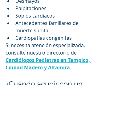
Desmayos
Palpitaciones
Soplos cardíacos
Antecedentes familiares de 
muerte súbita
Cardiopatías congénitas
Si necesita atención especializada, 
consulte nuestro directorio de 
Cardiólogos Pediatras en Tampico, 
Ciudad Madero y Altamira
.
¿Cuándo acudir con un 
neumólogo pediatra en 
Tampico?
La evaluación por un neumólogo 
pediatra puede ser útil cuando 
predominan los síntomas 