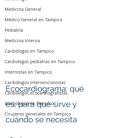
Medicina General
Médico General en Tampico
Pediatría
Medicina Interna
Cardiólogos en Tampico
Cardiológos pediatras en Tampico
Internistas en Tampico
Cardiólogos intervencionistas
Ecocardiograma: qué 
Cardiólogos ecocardiografistas
es, para qué sirve y 
Alergólogos en Tampico
Cirujanos generales en Tampico
cuándo se necesita