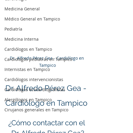
Medicina General
Médico General en Tampico
Pediatría
Medicina Interna
Cardiólogos en Tampico
Dr. Alfredo Pérez Gea - Cardiólogo en 
Cardiológos pediatras en Tampico
Tampico
Internistas en Tampico
Cardiólogos intervencionistas
Dr. Alfredo Pérez Gea - 
Cardiólogos ecocardiografistas
Alergólogos en Tampico
Cardiólogo en Tampico
Cirujanos generales en Tampico
¿Cómo contactar con el 