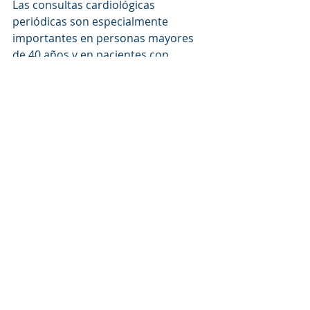
Las consultas cardiológicas 
periódicas son especialmente 
importantes en personas mayores 
de 40 años y en pacientes con 
factores de riesgo conocidos. La 
detección temprana de alteraciones 
cardiovasculares permite 
implementar estrategias de 
prevención antes de que aparezcan 
complicaciones importantes.
La valoración especializada también 
puede ser recomendable para 
personas que presentan fatiga 
inexplicable, falta de aire, mareos 
recurrentes, dolor torácico o 
disminución de la capacidad física. 
Estos síntomas pueden estar 
relacionados con diversas 