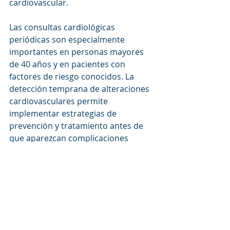
cardiovascular.
Las consultas cardiológicas 
periódicas son especialmente 
importantes en personas mayores 
de 40 años y en pacientes con 
factores de riesgo conocidos. La 
detección temprana de alteraciones 
cardiovasculares permite 
implementar estrategias de 
prevención y tratamiento antes de 
que aparezcan complicaciones 
importantes.
La valoración especializada también 
puede ser útil para pacientes que 
presentan dificultad para respirar, 
fatiga inexplicable, dolor torácico, 
mareos recurrentes o disminución 