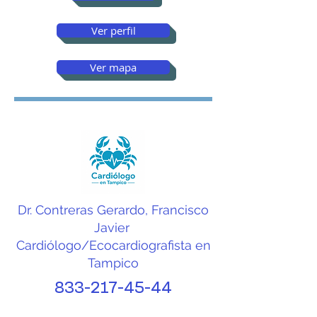
infartos, entre otros 
Ver perfil
problemas del sistema 
cardiovascular. Además, 
Ver mapa
es un procedimiento 
seguro, no invasivo y 
ampliamente utilizado 
tanto en pacientes 
adultos como pediátricos.

Dr. Contreras Gerardo, Francisco
En esta sección del 
Javier
Cardiólogo/Ecocardiografista en
Directorio Médico de 
Tampico
Tampico encontrará 
833-217-45-44
cardiólogos 