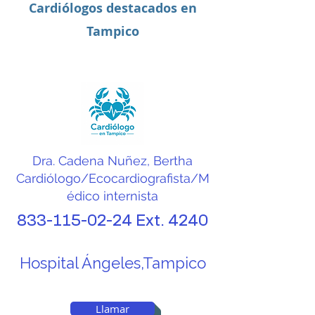
Cardiólogos destacados en
diversas alteraciones 
Tampico
cardiovasculares.

El ecocardiograma es un 
estudio fundamental para 
la valoración de 
padecimientos como 
Dra. Cadena Nuñez, Bertha
Cardiólogo/Ecocardiografista/M
hipertensión arterial, 
édico internista
insuficiencia cardíaca, 
833-115-02-24
Ext. 4240
soplos cardíacos, 
enfermedades valvulares, 
Hospital Ángeles,Tampico
cardiopatías congénitas, 
arritmias y secuelas de 
Llamar